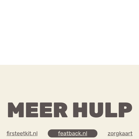
MEER HULP
firsteetkit.nl
featback.nl
zorgkaart