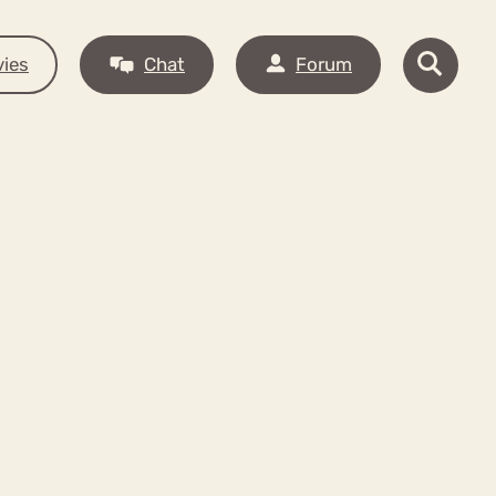
ies
Chat
Forum