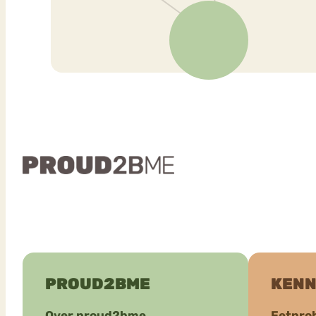
PROUD2BME
KENN
Over proud2bme
Eetpro