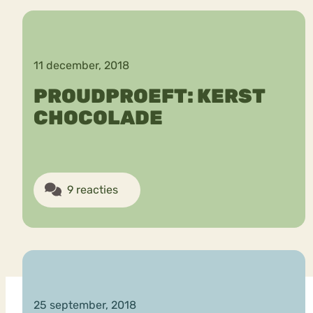
VEEL GEZOCHTE TERMEN
11 december, 2018
PROUDPROEFT: KERST
CHOCOLADE
Eetstoorni
Boulimia Nervosa
Orthorexia
Afvallen
Angst
9 reacties
25 september, 2018