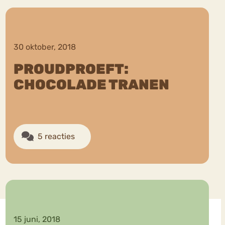
30 oktober, 2018
PROUDPROEFT:
CHOCOLADE TRANEN
ekeren
Sport
Trauma
5 reacties
15 juni, 2018