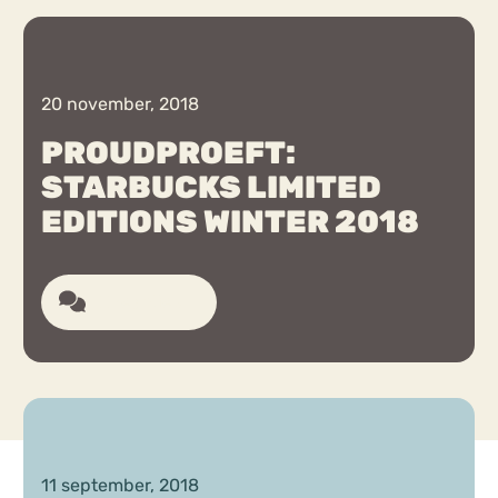
Chat
Forum
20 november, 2018
PROUDPROEFT:
STARBUCKS LIMITED
s
Anorexia Nervosa
Eetbuien
Pi
EDITIONS WINTER 2018
11 reacties
11 september, 2018