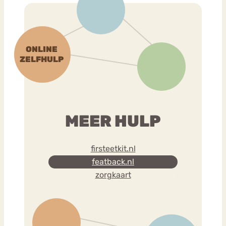
MEER HULP
firsteetkit.nl
featback.nl
zorgkaart