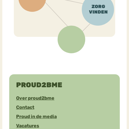
PROUD2BME
Over proud2bme
Contact
Proud in de media
Vacatures