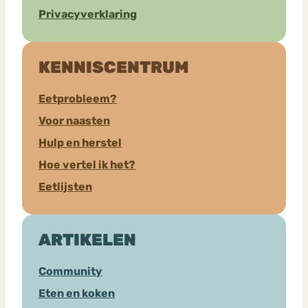
Privacyverklaring
KENNISCENTRUM
Eetprobleem?
Voor naasten
Hulp en herstel
Hoe vertel ik het?
Eetlijsten
ARTIKELEN
Community
Eten en koken