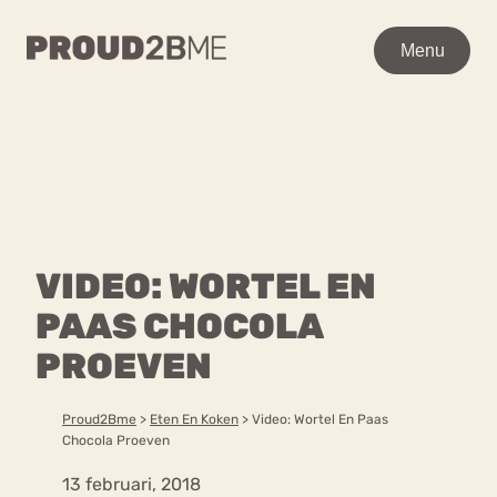
WAAR BEN JE NAAR OP
Menu
Menu
ZOEK?
Zoeken
Zoeken
Home
POPULAIRE PAGINA’S
Kenniscentrum
VIDEO: WORTEL EN
Ga
Over proud2bme
naar
PAAS CHOCOLA
Contact
Content
de
Proud in de media
PROEVEN
inhoud
Vacatures
Over ons
Privacyverklaring
Proud2Bme
>
Eten En Koken
>
Video: Wortel En Paas
Chocola Proeven
VEEL GEZOCHTE TERMEN
13 februari, 2018
Advies