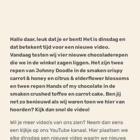
Bouli
Chat
mia
Eetstoornis
Anorexia Nervosa
Nerv
Hallo daar, leuk dat je er bent! Het is dinsdag en
osa
Forum
dat betekent tijd voor een nieuwe video.
Eetbuien
Piekeren
Sport
Trauma
Vandaag testen wij vier nieuwe chocoladerepen
Orthorexia
Afvallen
Angst
die we in de winkel zagen liggen. Het zijn twee
repen van Johnny Doodle in de smaken crispy
carrot & honey en citrus & elderflower blossoms
en twee repen Hands of my chocolate in de
smaken crushed toffee en carrot cake. Ben jij
net zo benieuwd als wij waren toen we hier van
hoorden? Kijk dan snel de video!
Wil je meer video’s van ons zien? Neem dan eens
een kijkje op ons YouTube kanaal. Hier plaatsen we
elke dinsdag een nieuwe video waarin we nieuwe