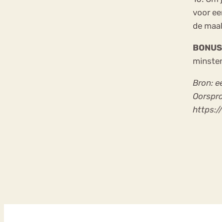
voor ee
de maal
BONUS 
minsten
Bron: e
Oorspro
https:/