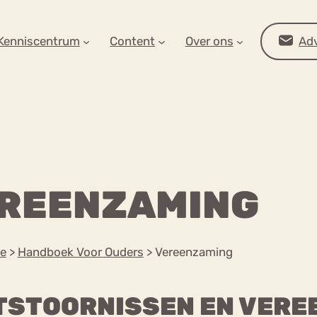
AR OP ZOEK?
Kenniscentrum
Content
Over ons
Adv
REENZAMING
e
>
Handboek Voor Ouders
>
Vereenzaming
Advies
TSTOORNISSEN EN VERE