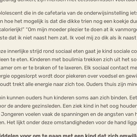
lolescent die in de cafetaria van de onderwijsinstelling iet
n hoe het mogelijk is dat die dikke trien nog een koekje dur
 calorierijk!” “Om mijn moeder plezier te doen at ik vanmor
te dat ik niet naast hem zat. Ik voel mij zo dik als ik naast
ze innerlijke strijd rond sociaal eten gaat je kind sociale 
lleen te eten. Kinderen met boulimia trekken zich uit het so
amer om er te braken of te laxeren. Elk sociaal contact 
rgie opgeslorpt wordt door piekeren over voedsel en gewicht
oudt trekt alle energie naar zich toe. Ouders thuis zijn mi
in kunnen ouders hun kinderen soms aan zich binden. E
voor de andere gezinsleden. Een ziek kind in het oog houde
 Jongeren voelen vaak de spanningen en de angsten van hu
len. Het lijkt onder deze omstandigheden voor de hand ligge
iddelen voor om te gaan met een kind dat zich omwill