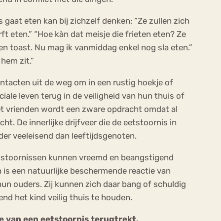
s gaat eten kan bij zichzelf denken: “Ze zullen zich
ft eten.” “Hoe kàn dat meisje die frieten eten? Ze
gen toast. Nu mag ik vanmiddag enkel nog sla eten.”
 hem zit.”
contacten uit de weg om in een rustig hoekje of
ciale leven terug in de veiligheid van hun thuis of
met vrienden wordt een zware opdracht omdat al
. De innerlijke drijfveer die de eetstoornis in
nder veeleisend dan leeftijdsgenoten.
etstoornissen kunnen vreemd en beangstigend
n is een natuurlijke beschermende reactie van
n ouders. Zij kunnen zich daar bang of schuldig
nd het kind veilig thuis te houden.
e van een eetstoornis terugtrekt.