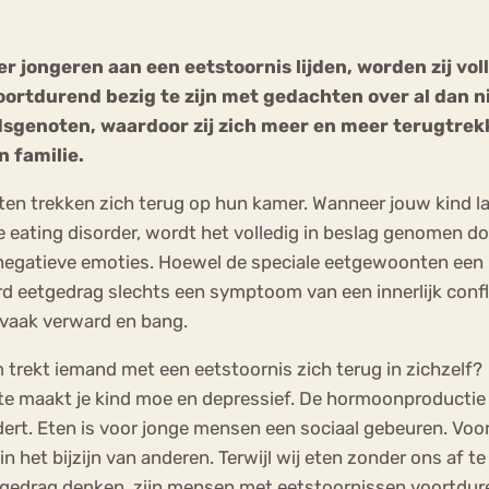
Chat
 jongeren aan een eetstoornis lijden, worden zij voll
Forum
oortdurend bezig te zijn met gedachten over al dan ni
jdsgenoten, waardoor zij zich meer en meer terugtrekk
n familie.
s
Anorexia Nervosa
Eetbuien
Pi
en trekken zich terug op hun kamer. Wanneer jouw kind las
e eating disorder, wordt het volledig in beslag genomen do
i negatieve emoties. Hoewel de speciale eetgewoonten een 
d eetgedrag slechts een symptoom van een innerlijk conf
vaak verward en bang.
trekt iemand met een eetstoornis zich terug in zichzelf?
te maakt je kind moe en depressief. De hormoonproductie
ert. Eten is voor jonge mensen een sociaal gebeuren. Voor
 in het bijzijn van anderen. Terwijl wij eten zonder ons af
gedrag denken, zijn mensen met eetstoornissen voortduren