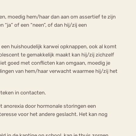
elen, moedig hem/haar dan aan om assertief te zijn
“ja” of een “neen”, of dan hij/zij een
ld een huishoudelijk karwei opknappen, ook al komt
dolescent te gemakkelijk maakt kan hij/zij zichzelf
iet goed met conflicten kan omgaan, moedig je
e dingen van hem/haar verwacht waarmee hij/zij het
steken in contacten.
 anorexia door hormonale storingen een
teresse voor het andere geslacht. Het kan nog
eld in de kantine op school, kan je thuis zorgen