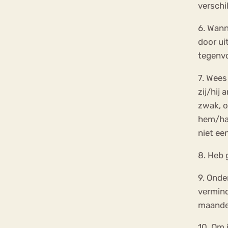
verschi
6. Wann
door ui
tegenvo
7. Wees
zij/hij
zwak, o
hem/haa
niet een
8. Heb 
9. Onde
vermind
maanden
10. Om 