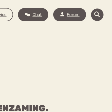
ies
Chat
Forum
ENZAMING.