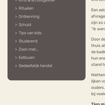
Kind & schuldgevoel
Rituelen
Een ado
afvrage
Ontkenning
zijn zo
Schuld
“Ik wens
Tips van kids
Door de
Studerend
thuis a
Zoon met…
de badk
Eetbuien
hun ene
stand h
Gedeeltelijk herstel
Niettem
lijken 
ouders.
bij voe
Tien m