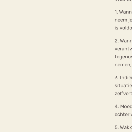
1. Wann
neem je
is vold
2. Wann
verantw
tegenov
nemen, 
3. Indi
situati
zelfver
4. Moed
echter 
5. Wakk