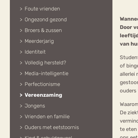
Foute vrienden
Wanneer
Ongezond gezond
VEEL GEZOCHTE TERMEN
Door v
Broers & zussen
leefti
Meerderjarig
van hu
Identiteit
Eetstoorni
Boulimia Nervosa
Student
Volledig hersteld?
of bing
Orthorexia
Afvallen
Angst
Media-intelligentie
allerle
gestoor
Perfectionisme
ouders 
Vereenzaming
Waarom 
Jongens
De ziek
Vrienden en familie
vermind
Ouders met eetstoornis
te eten
ons eet