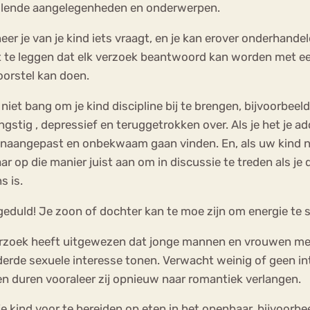
llende aangelegenheden en onderwerpen.
eer je van je kind iets vraagt, en je kan erover onderhand
t te leggen dat elk verzoek beantwoord kan worden met een 
orstel kan doen.
 niet bang om je kind discipline bij te brengen, bijvoorbee
 angstig , depressief en teruggetrokken over. Als je het je a
naangepast en onbekwaam gaan vinden. En, als uw kind n
r op die manier juist aan om in discussie te treden als j
s is.
geduld! Je zoon of dochter kan te moe zijn om energie te 
rzoek heeft uitgewezen dat jonge mannen en vrouwen met
erde sexuele interesse tonen. Verwacht weinig of geen in
 duren vooraleer zij opnieuw naar romantiek verlangen.
je kind voor te bereiden op eten in het openbaar, bijvoorbe