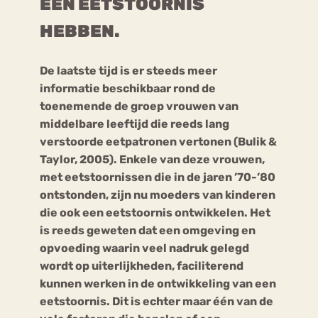
EEN EETSTOORNIS
HEBBEN.
Bouli
Chat
mia
Eetstoornis
Anorexia Nervosa
De laatste tijd is er steeds meer
Nerv
informatie beschikbaar rond de
osa
Forum
toenemende de groep vrouwen van
Eetbuien
Piekeren
Sport
Trauma
middelbare leeftijd die reeds lang
verstoorde eetpatronen vertonen (Bulik &
Orthorexia
Afvallen
Angst
Taylor, 2005). Enkele van deze vrouwen,
met eetstoornissen die in de jaren ’70-’80
ontstonden, zijn nu moeders van kinderen
die ook een eetstoornis ontwikkelen. Het
is reeds geweten dat een omgeving en
opvoeding waarin veel nadruk gelegd
wordt op uiterlijkheden, faciliterend
kunnen werken in de ontwikkeling van een
eetstoornis. Dit is echter maar één van de