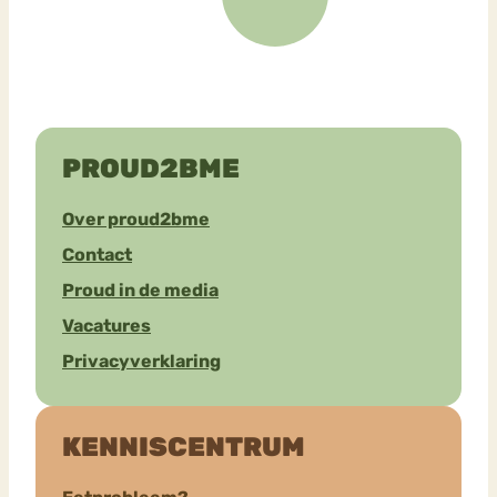
PROUD2BME
Over proud2bme
Contact
Proud in de media
Vacatures
Privacyverklaring
KENNISCENTRUM