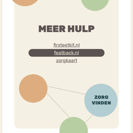
MEER HULP
firsteetkit.nl
featback.nl
zorgkaart