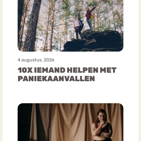
Kind & schuldgevoel
Rituelen
Ontkenning
Schuld
Tips van kids
Studerend
4 augustus, 2026
Zoon met…
10X IEMAND HELPEN MET
PANIEKAANVALLEN
Eetbuien
Gedeeltelijk herstel