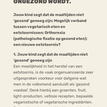
ONGEZOND WORDT.
Bouli
Jouw kind zegt dat de maaltijden niet
Chat
mia
‘gezond’ genoeg zijn; Mogelijk verband
Eetstoornis
Anorexia Nervosa
Nerv
tussen vegetarisch eten en
osa
Forum
eetstoornissen; Orthorexia
(pathologische fixatie op gezond eten):
Eetbuien
Piekeren
Sport
Trauma
een nieuwe eetstoornis?
Orthorexia
Afvallen
Angst
1. Jouw kind zegt dat de maaltijden niet
‘gezond’ genoeg zijn
Een moeilijkheid in het herstel van een
eetstoornis, is de vaak ongenuanceerde zeer
uitgesproken voorkeur voor datgene wat
men in de volksmond aanduidt als ‘gezond
voedsel’. Denk hierbij aan groenten, fruit,
light-producten, vetloze recepten, bepaalde
veganistische of vegetarische ingrediënten.