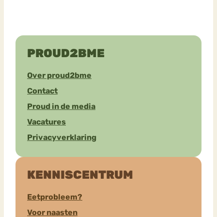
PROUD2BME
Over proud2bme
Contact
Proud in de media
Vacatures
Privacyverklaring
KENNISCENTRUM
Eetprobleem?
Voor naasten