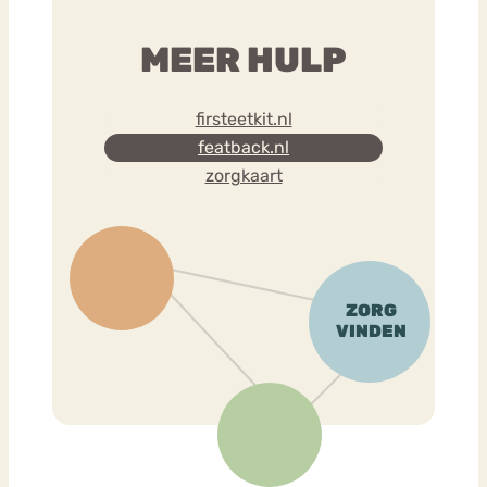
MEER HULP
firsteetkit.nl
featback.nl
zorgkaart