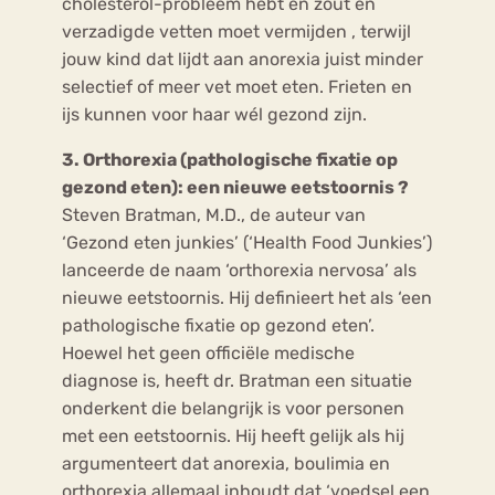
cholesterol-probleem hebt en zout en
verzadigde vetten moet vermijden , terwijl
jouw kind dat lijdt aan anorexia juist minder
selectief of meer vet moet eten. Frieten en
ijs kunnen voor haar wél gezond zijn.
3. Orthorexia (pathologische fixatie op
gezond eten): een nieuwe eetstoornis ?
Steven Bratman, M.D., de auteur van
‘Gezond eten junkies’ (‘Health Food Junkies’)
lanceerde de naam ‘orthorexia nervosa’ als
nieuwe eetstoornis. Hij definieert het als ‘een
pathologische fixatie op gezond eten’.
Hoewel het geen officiële medische
diagnose is, heeft dr. Bratman een situatie
onderkent die belangrijk is voor personen
met een eetstoornis. Hij heeft gelijk als hij
argumenteert dat anorexia, boulimia en
orthorexia allemaal inhoudt dat ‘voedsel een