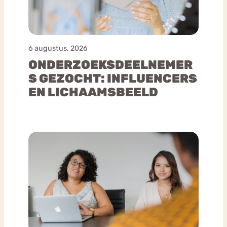
Schuld
Tips van kids
Studerend
6 augustus, 2026
Zoon met…
ONDERZOEKSDEELNEMER
S GEZOCHT: INFLUENCERS
Eetbuien
EN LICHAAMSBEELD
Gedeeltelijk herstel