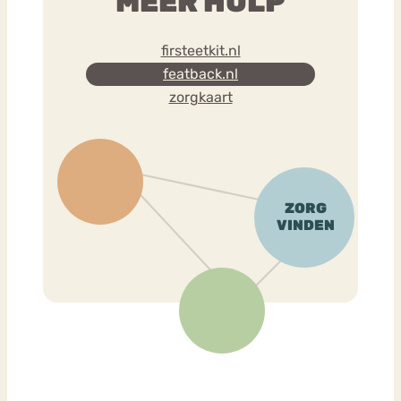
MEER HULP
firsteetkit.nl
featback.nl
zorgkaart