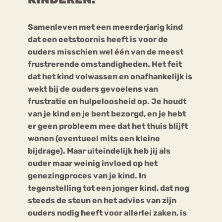
Samenleven met een meerderjarig kind
Bouli
Chat
dat een eetstoornis heeft is voor de
mia
Eetstoornis
Anorexia Nervosa
ouders misschien wel één van de meest
Nerv
frustrerende omstandigheden. Het feit
osa
Forum
dat het kind volwassen en onafhankelijk is
Eetbuien
Piekeren
Sport
Trauma
wekt bij de ouders gevoelens van
Orthorexia
Afvallen
Angst
frustratie en hulpeloosheid op. Je houdt
van je kind en je bent bezorgd, en je hebt
er geen probleem mee dat het thuis blijft
wonen (eventueel mits een kleine
bijdrage). Maar uiteindelijk heb jij als
ouder maar weinig invloed op het
genezingproces van je kind. In
tegenstelling tot een jonger kind, dat nog
steeds de steun en het advies van zijn
ouders nodig heeft voor allerlei zaken, is