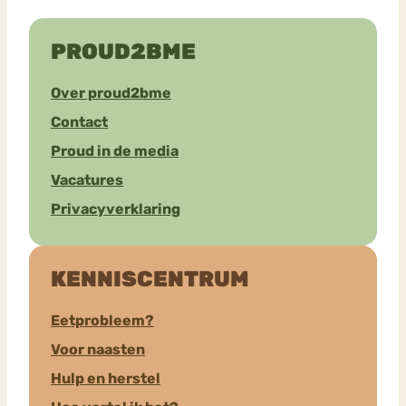
PROUD2BME
Over proud2bme
Contact
Proud in de media
Vacatures
Privacyverklaring
KENNISCENTRUM
Eetprobleem?
Voor naasten
Hulp en herstel