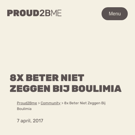
WAAR BEN JE NAAR OP
Menu
Menu
ZOEK?
Zoeken
Zoeken
Home
POPULAIRE PAGINA’S
Kenniscentrum
8X BETER NIET
Ga
Over proud2bme
naar
ZEGGEN BIJ BOULIMIA
Contact
Content
de
Proud in de media
inhoud
Vacatures
Proud2Bme
>
Community
>
8x Beter Niet Zeggen Bij
Over ons
Privacyverklaring
Boulimia
7 april, 2017
VEEL GEZOCHTE TERMEN
Advies