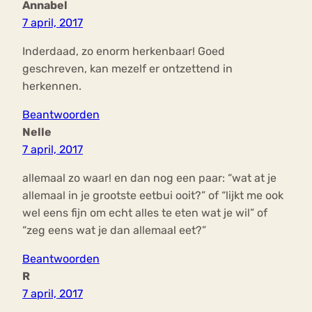
Annabel
7 april, 2017
Inderdaad, zo enorm herkenbaar! Goed
geschreven, kan mezelf er ontzettend in
herkennen.
Beantwoorden
Nelle
7 april, 2017
allemaal zo waar! en dan nog een paar: “wat at je
allemaal in je grootste eetbui ooit?” of “lijkt me ook
wel eens fijn om echt alles te eten wat je wil” of
“zeg eens wat je dan allemaal eet?”
Beantwoorden
R
7 april, 2017