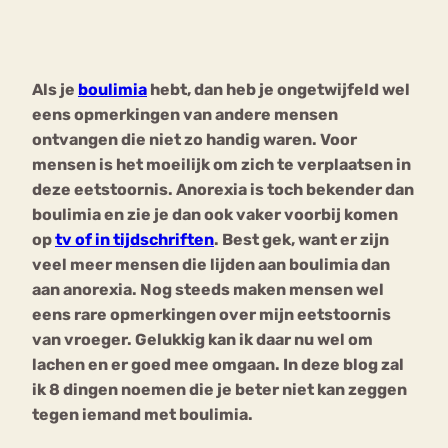
Bouli
Chat
mia
Als je
boulimia
hebt, dan heb je ongetwijfeld wel
Eetstoornis
Anorexia Nervosa
Nerv
eens opmerkingen van andere mensen
osa
Forum
ontvangen die niet zo handig waren. Voor
mensen is het moeilijk om zich te verplaatsen in
Eetbuien
Piekeren
Sport
Trauma
deze eetstoornis. Anorexia is toch bekender dan
Orthorexia
Afvallen
Angst
boulimia en zie je dan ook vaker voorbij komen
op
tv of in tijdschriften
. Best gek, want er zijn
veel meer mensen die lijden aan boulimia dan
aan anorexia. Nog steeds maken mensen wel
eens rare opmerkingen over mijn eetstoornis
van vroeger. Gelukkig kan ik daar nu wel om
lachen en er goed mee omgaan. In deze blog zal
ik 8 dingen noemen die je beter niet kan zeggen
tegen iemand met boulimia.