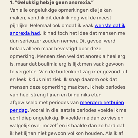
1. “Gelukkig heb je geen anorexia.”
Van alle ongelukkige opmerkingen die je kan
maken, vond ik dit denk ik nog wel de meest
pijnlijke. Helemaal ook omdat ik vaak
wenste dat ik
anorexia had
. Ik had toch het idee dat mensen me
dan serieuzer zouden nemen. Dit gevoel werd
helaas alleen maar bevestigd door deze
opmerking. Mensen zien wel dat anorexia heel erg
is, maar dat boulimia erg is lijkt men vaak gewoon
te vergeten. Van de buitenkant zag ik er gezond uit
en leek ik dus niet ziek. Ik snap daarom ook dat
mensen deze opmerking maakten. Ik heb periodes
van heel streng lijnen en bijna niks eten
afgewisseld met periodes van
meerdere eetbuien
per dag
. Vooral in die laatste periodes voelde ik me
echt diep ongelukkig. Ik voelde me dan zo vies en
walgelijk over mezelf en ik baalde dan zo hard dat
ik het lijnen niet gewoon vol kon houden. Als ik af