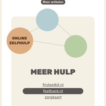
Meer artikelen
MEER HULP
firsteetkit.nl
featback.nl
zorgkaart