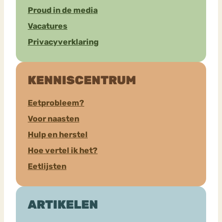
Proud in de media
Vacatures
Privacyverklaring
KENNISCENTRUM
Eetprobleem?
Voor naasten
Hulp en herstel
Hoe vertel ik het?
Eetlijsten
ARTIKELEN