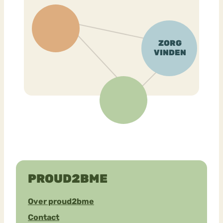
PROUD2BME
Over proud2bme
Contact