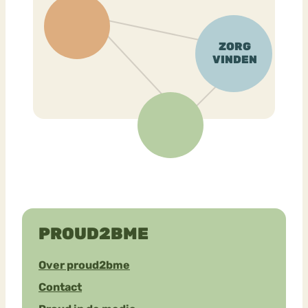
PROUD2BME
Over proud2bme
Contact