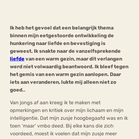
Bouli
Chat
mia
Ik heb het gevoel dat een belangrijk thema
Eetstoornis
Anorexia Nervosa
Nerv
binnen mijn eetgestoorde ontwikkeling de
osa
Forum
hunkering naar liefde en bevestiging is
geweest. Ik snakte naar de vanzelfsprekende
Eetbuien
Piekeren
Sport
Trauma
liefde
van een warm gezin, maar dit verlangen
Orthorexia
Afvallen
Angst
werd niet volwaardig beantwoord. Ik bleef tegen
het gemis van een warm gezin aanlopen. Daar
iets aan veranderen, lukte mij alleen niet zo
goed..
Van jongs af aan kreeg ik te maken met
opmerkingen en kritiek over mijn lichaam en mijn
intelligentie. Dat mijn zusje hoogbegaafd was en ik
toen ‘maar’ vmbo deed. Bij elke kans die zich
voordeed, moest ik voelen dat mijn zusje meer