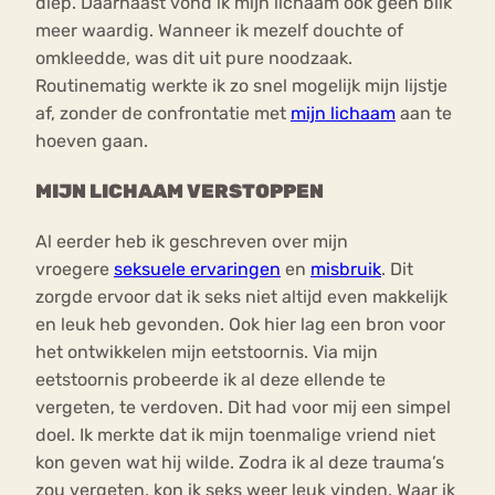
diep. Daarnaast vond ik mijn lichaam ook geen blik
meer waardig. Wanneer ik mezelf douchte of
omkleedde, was dit uit pure noodzaak.
Routinematig werkte ik zo snel mogelijk mijn lijstje
af, zonder de confrontatie met
mijn lichaam
aan te
hoeven gaan.
MIJN LICHAAM VERSTOPPEN
Al eerder heb ik geschreven over mijn
vroegere
seksuele ervaringen
en
misbruik
. Dit
zorgde ervoor dat ik seks niet altijd even makkelijk
en leuk heb gevonden. Ook hier lag een bron voor
het ontwikkelen mijn eetstoornis. Via mijn
eetstoornis probeerde ik al deze ellende te
vergeten, te verdoven. Dit had voor mij een simpel
doel. Ik merkte dat ik mijn toenmalige vriend niet
kon geven wat hij wilde. Zodra ik al deze trauma’s
zou vergeten, kon ik seks weer leuk vinden. Waar ik