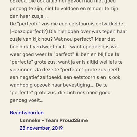
opkeek. Die ook altijd het gevoel had niet goed
genoeg te zijn, niet te voldoen en minder te zijn
dan haar zusje….
De "perfecte" zus die een eetstoornis ontwikkelde…
(Hoezo perfect?) Die hier open over was tegen haar
zusje van kijk nou? Wat nou perfect? Maar dat
beeld dat verdwijnt niet…. want openheid is wel
weer goed weer te "perfect". Ik ben en blijf de te
"perfecte" grote zus, want ja er is altijd wel iets te
verzinnen. Ja deze te "perfecte" grote zus heeft
een negatief zelfbeeld, een eetstoornis en is ook
wanhopig opzoek naar bevestiging…. De te
"perfecte" grote zus, die zich ook nooit goed
genoeg voelt…
Beantwoorden
Lonneke – Team Proud2Bme
28 november, 2019