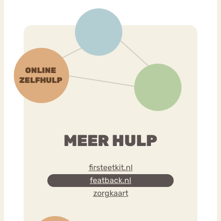
MEER HULP
firsteetkit.nl
featback.nl
zorgkaart