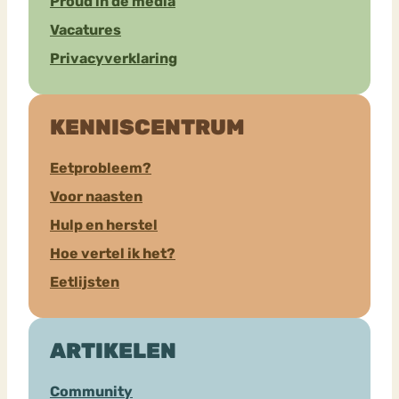
Proud in de media
Vacatures
Privacyverklaring
KENNISCENTRUM
Eetprobleem?
Voor naasten
Hulp en herstel
Hoe vertel ik het?
Eetlijsten
ARTIKELEN
Community