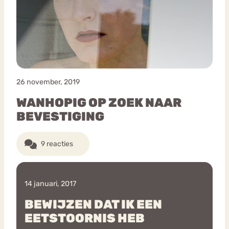
Bouli
Chat
mia
Eetstoornis
Anorexia Nervosa
Nerv
osa
Forum
26 november, 2019
Eetbuien
Piekeren
Sport
Trauma
WANHOPIG OP ZOEK NAAR
Orthorexia
Afvallen
Angst
BEVESTIGING
9 reacties
14 januari, 2017
BEWIJZEN DAT IK EEN
EETSTOORNIS HEB