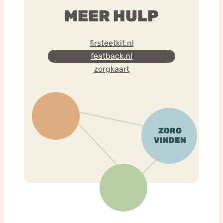
MEER HULP
firsteetkit.nl
featback.nl
zorgkaart