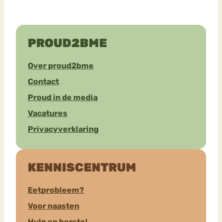
PROUD2BME
Over proud2bme
Contact
Proud in de media
Vacatures
Privacyverklaring
KENNISCENTRUM
Eetprobleem?
Voor naasten
Hulp en herstel