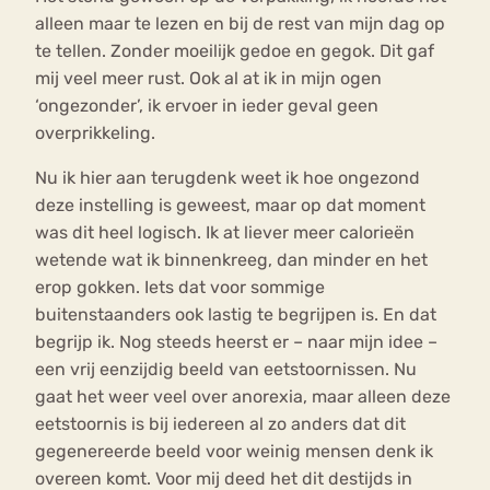
alleen maar te lezen en bij de rest van mijn dag op
te tellen. Zonder moeilijk gedoe en gegok. Dit gaf
mij veel meer rust. Ook al at ik in mijn ogen
‘ongezonder’, ik ervoer in ieder geval geen
overprikkeling.
Nu ik hier aan terugdenk weet ik hoe ongezond
deze instelling is geweest, maar op dat moment
was dit heel logisch. Ik at liever meer calorieën
wetende wat ik binnenkreeg, dan minder en het
erop gokken. Iets dat voor sommige
buitenstaanders ook lastig te begrijpen is. En dat
begrijp ik. Nog steeds heerst er – naar mijn idee –
een vrij eenzijdig beeld van eetstoornissen. Nu
gaat het weer veel over anorexia, maar alleen deze
eetstoornis is bij iedereen al zo anders dat dit
gegenereerde beeld voor weinig mensen denk ik
overeen komt. Voor mij deed het dit destijds in