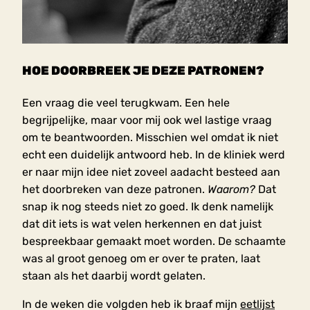
HOE DOORBREEK JE DEZE PATRONEN?
Een vraag die veel terugkwam. Een hele
begrijpelijke, maar voor mij ook wel lastige vraag
om te beantwoorden. Misschien wel omdat ik niet
echt een duidelijk antwoord heb. In de kliniek werd
er naar mijn idee niet zoveel aadacht besteed aan
het doorbreken van deze patronen.
Waarom?
Dat
snap ik nog steeds niet zo goed. Ik denk namelijk
dat dit iets is wat velen herkennen en dat juist
bespreekbaar gemaakt moet worden. De schaamte
was al groot genoeg om er over te praten, laat
staan als het daarbij wordt gelaten.
In de weken die volgden heb ik braaf mijn
eetlijst