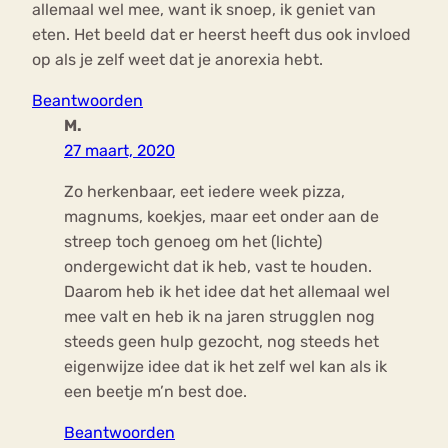
allemaal wel mee, want ik snoep, ik geniet van
eten. Het beeld dat er heerst heeft dus ook invloed
op als je zelf weet dat je anorexia hebt.
Beantwoorden
M.
27 maart, 2020
Zo herkenbaar, eet iedere week pizza,
magnums, koekjes, maar eet onder aan de
streep toch genoeg om het (lichte)
ondergewicht dat ik heb, vast te houden.
Daarom heb ik het idee dat het allemaal wel
mee valt en heb ik na jaren strugglen nog
steeds geen hulp gezocht, nog steeds het
eigenwijze idee dat ik het zelf wel kan als ik
een beetje m’n best doe.
Beantwoorden