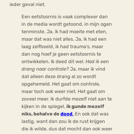
ieder geval niet.
Een eetstoornis is vaak complexer dan
in de media wordt getoond, in mijn ogen
tenminste. Ja, ik had moeite met eten,
maar dat was niet alles. Ja, ik had een
laag zelfbeeld, ik had trauma’s, maar
dan nog hoef je geen eetstoornis te
ontwikkelen. Ik deed dit wel.
Had ik een
drang naar controle?
Ja, maar ik vind
dat alleen deze drang al zo wordt
opgehemeld. Het gaat om controle,
maar toch ook weer niet. Het gaat om
zoveel meer. Ik durfde mezelf niet aan te
kijken in de spiegel,
ik gunde mezelf
niks, behalve de
dood
.
En ook dat was
lastig, want dan zou ik de rust krijgen
die ik wilde, dus dat mocht dan ook weer