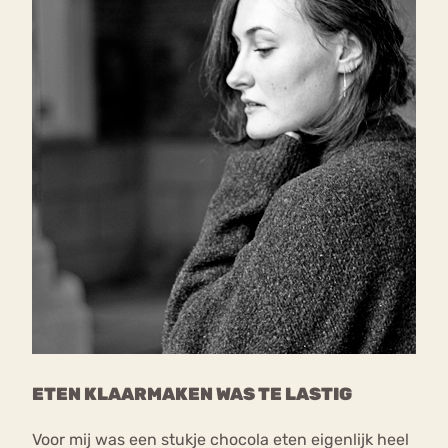
ETEN KLAARMAKEN WAS TE LASTIG
Voor mij was een stukje chocola eten eigenlijk heel