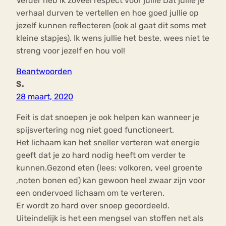
Verder heb ik zoveel respect voor jullie Dat jullie je
verhaal durven te vertellen en hoe goed jullie op
jezelf kunnen reflecteren (ook al gaat dit soms met
kleine stapjes). Ik wens jullie het beste, wees niet te
streng voor jezelf en hou vol!
Beantwoorden
S.
28 maart, 2020
Feit is dat snoepen je ook helpen kan wanneer je
spijsvertering nog niet goed functioneert.
Het lichaam kan het sneller verteren wat energie
geeft dat je zo hard nodig heeft om verder te
kunnen.Gezond eten (lees: volkoren, veel groente
,noten bonen ed) kan gewoon heel zwaar zijn voor
een ondervoed lichaam om te verteren.
Er wordt zo hard over snoep geoordeeld.
Uiteindelijk is het een mengsel van stoffen net als