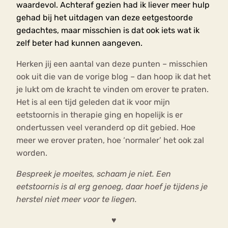
waardevol. Achteraf gezien had ik liever meer hulp
gehad bij het uitdagen van deze eetgestoorde
gedachtes, maar misschien is dat ook iets wat ik
zelf beter had kunnen aangeven.
Herken jij een aantal van deze punten – misschien
ook uit die van de vorige blog – dan hoop ik dat het
je lukt om de kracht te vinden om erover te praten.
Het is al een tijd geleden dat ik voor mijn
eetstoornis in therapie ging en hopelijk is er
ondertussen veel veranderd op dit gebied. Hoe
meer we erover praten, hoe ‘normaler’ het ook zal
worden.
Bespreek je moeites, schaam je niet. Een
eetstoornis is al erg genoeg, daar hoef je tijdens je
herstel niet meer voor te liegen.
♥