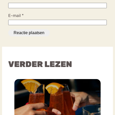
E-mail
*
VERDER LEZEN