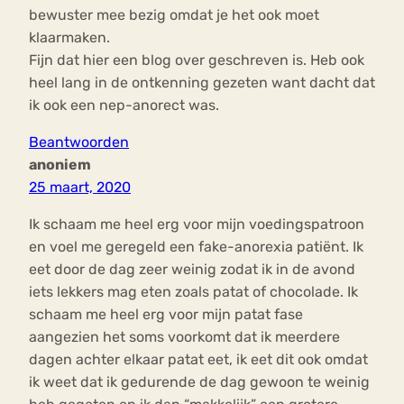
bewuster mee bezig omdat je het ook moet
klaarmaken.
Fijn dat hier een blog over geschreven is. Heb ook
heel lang in de ontkenning gezeten want dacht dat
ik ook een nep-anorect was.
Beantwoorden
anoniem
25 maart, 2020
Ik schaam me heel erg voor mijn voedingspatroon
en voel me geregeld een fake-anorexia patiënt. Ik
eet door de dag zeer weinig zodat ik in de avond
iets lekkers mag eten zoals patat of chocolade. Ik
schaam me heel erg voor mijn patat fase
aangezien het soms voorkomt dat ik meerdere
dagen achter elkaar patat eet, ik eet dit ook omdat
ik weet dat ik gedurende de dag gewoon te weinig