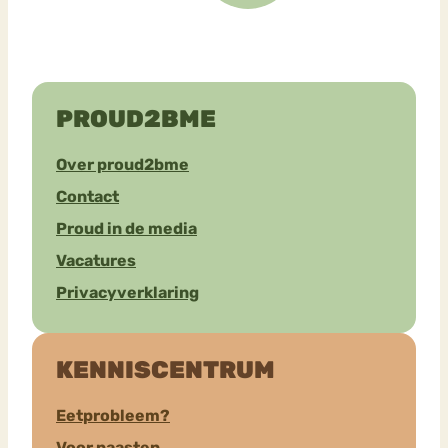
PROUD2BME
Over proud2bme
Contact
Proud in de media
Vacatures
Privacyverklaring
KENNISCENTRUM
Eetprobleem?
Voor naasten