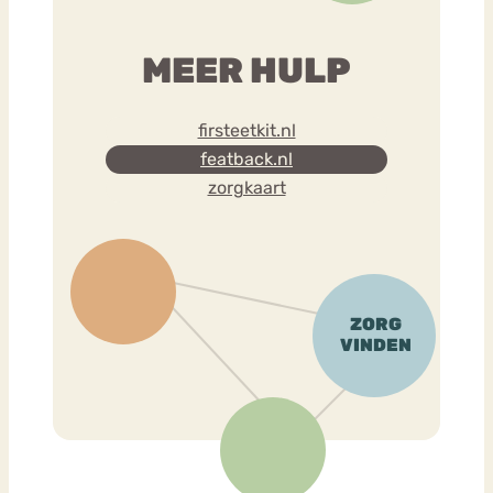
MEER HULP
firsteetkit.nl
featback.nl
zorgkaart