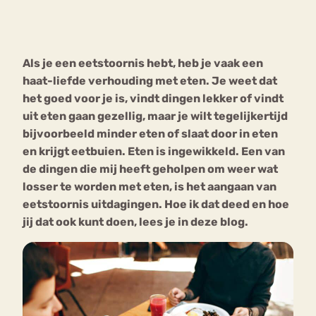
Bouli
Chat
mia
Als je een eetstoornis hebt, heb je vaak een
Eetstoornis
Anorexia Nervosa
Nerv
haat-liefde verhouding met eten. Je weet dat
osa
Forum
het goed voor je is, vindt dingen lekker of vindt
uit eten gaan gezellig, maar je wilt tegelijkertijd
Eetbuien
Piekeren
Sport
Trauma
bijvoorbeeld minder eten of slaat door in eten
Orthorexia
Afvallen
Angst
en krijgt eetbuien. Eten is ingewikkeld. Een van
de dingen die mij heeft geholpen om weer wat
losser te worden met eten, is het aangaan van
eetstoornis uitdagingen. Hoe ik dat deed en hoe
jij dat ook kunt doen, lees je in deze blog.