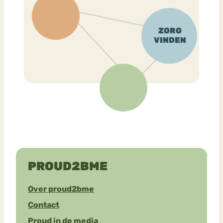
PROUD2BME
Over proud2bme
Contact
Proud in de media