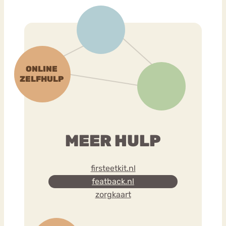
MEER HULP
firsteetkit.nl
featback.nl
zorgkaart