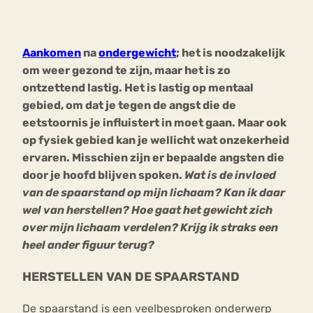
Bouli
Chat
Aankomen
na
ondergewicht
; het is noodzakelijk
mia
Eetstoornis
Anorexia Nervosa
om weer gezond te zijn, maar het is zo
Nerv
ontzettend lastig. Het is lastig op mentaal
osa
Forum
gebied, om dat je tegen de angst die de
Eetbuien
Piekeren
Sport
Trauma
eetstoornis je influistert in moet gaan. Maar ook
Orthorexia
Afvallen
Angst
op fysiek gebied kan je wellicht wat onzekerheid
ervaren. Misschien zijn er bepaalde angsten die
door je hoofd blijven spoken.
Wat is de invloed
van de spaarstand op mijn lichaam? Kan ik daar
wel van herstellen? Hoe gaat het gewicht zich
over mijn lichaam verdelen? Krijg ik straks een
heel ander figuur terug?
HERSTELLEN VAN DE SPAARSTAND
De spaarstand is een veelbesproken onderwerp