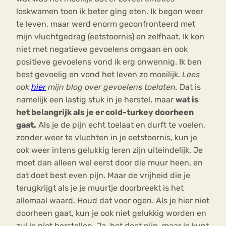
loskwamen toen ik beter ging eten. Ik begon weer
te leven, maar werd enorm geconfronteerd met
mijn vluchtgedrag (eetstoornis) en zelfhaat. Ik kon
niet met negatieve gevoelens omgaan en ook
positieve gevoelens vond ik erg onwennig. Ik ben
best gevoelig en vond het leven zo moeilijk.
Lees
ook
hier
mijn blog over gevoelens toelaten.
Dat is
namelijk een lastig stuk in je herstel, maar
wat is
het belangrijk als je er cold-turkey doorheen
gaat.
Als je de pijn echt toelaat en durft te voelen,
zonder weer te vluchten in je eetstoornis, kun je
ook weer intens gelukkig leren zijn uiteindelijk. Je
moet dan alleen wel eerst door die muur heen, en
dat doet best even pijn. Maar de vrijheid die je
terugkrijgt als je je muurtje doorbreekt is het
allemaal waard. Houd dat voor ogen. Als je hier niet
doorheen gaat, kun je ook niet gelukkig worden en
zul je niet herstellen. Ja, het doet pijn, maar je kunt