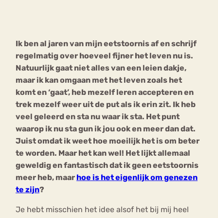
Bouli
Chat
mia
Ik ben al jaren van mijn eetstoornis af en schrijf
Eetstoornis
Anorexia Nervosa
Nerv
regelmatig over hoeveel fijner het leven nu is.
osa
Forum
Natuurlijk gaat niet alles van een leien dakje,
maar ik kan omgaan met het leven zoals het
Eetbuien
Piekeren
Sport
Trauma
komt en ‘gaat’, heb mezelf leren accepteren en
Orthorexia
Afvallen
Angst
trek mezelf weer uit de put als ik erin zit. Ik heb
veel geleerd en sta nu waar ik sta. Het punt
waarop ik nu sta gun ik jou ook en meer dan dat.
Juist omdat ik weet hoe moeilijk het is om beter
te worden. Maar het kan wel! Het lijkt allemaal
geweldig en fantastisch dat ik geen eetstoornis
meer heb, maar
hoe is het eigenlijk om genezen
te zijn
?
Je hebt misschien het idee alsof het bij mij heel