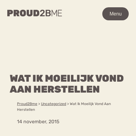
WAAR BEN JE NAAR OP
Menu
Menu
ZOEK?
Zoeken
Zoeken
Home
POPULAIRE PAGINA’S
Kenniscentrum
WAT IK MOEILIJK VOND
Ga
Over proud2bme
naar
AAN HERSTELLEN
Contact
Content
de
Proud in de media
inhoud
Vacatures
Proud2Bme
>
Uncategorized
>
Wat Ik Moeilijk Vond Aan
Over ons
Privacyverklaring
Herstellen
14 november, 2015
VEEL GEZOCHTE TERMEN
Advies