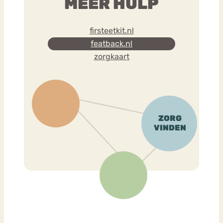
MEER HULP
firsteetkit.nl
featback.nl
zorgkaart