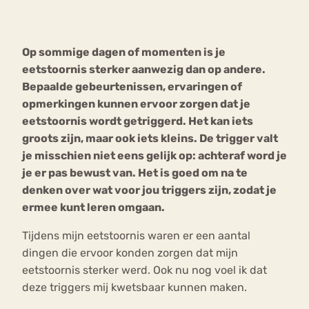
Bouli
Chat
Op sommige dagen of momenten is je
mia
Eetstoornis
Anorexia Nervosa
eetstoornis sterker aanwezig dan op andere.
Nerv
Bepaalde gebeurtenissen, ervaringen of
osa
Forum
opmerkingen kunnen ervoor zorgen dat je
Eetbuien
Piekeren
Sport
Trauma
eetstoornis wordt getriggerd. Het kan iets
Orthorexia
Afvallen
Angst
groots zijn, maar ook iets kleins. De trigger valt
je misschien niet eens gelijk op: achteraf word je
je er pas bewust van. Het is goed om na te
denken over wat voor jou triggers zijn, zodat je
ermee kunt leren omgaan.
Tijdens mijn eetstoornis waren er een aantal
dingen die ervoor konden zorgen dat mijn
eetstoornis sterker werd. Ook nu nog voel ik dat
deze triggers mij kwetsbaar kunnen maken.