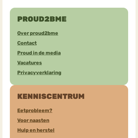
PROUD2BME
Over proud2bme
Contact
Proud in de media
Vacatures
Privacyverklaring
KENNISCENTRUM
Eetprobleem?
Voor naasten
Hulp en herstel