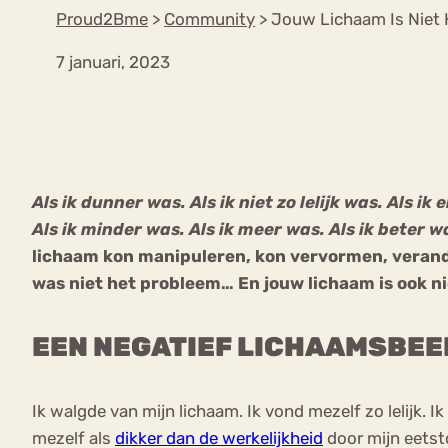
Proud2Bme
>
Community
>
Jouw Lichaam Is Niet
7 januari, 2023
VEEL GEZOCHTE TERMEN
Eetstoorni
Boulimia Nervosa
Als ik dunner was. Als ik niet zo lelijk was. Als i
Orthorexia
Afvallen
Angst
Als ik minder was. Als ik meer was. Als ik beter 
lichaam kon manipuleren, kon vervormen, verander
was niet het probleem… En jouw lichaam is ook n
EEN NEGATIEF LICHAAMSBEELD
Ik walgde van mijn lichaam. Ik vond mezelf zo lelijk. 
mezelf als
dikker dan de werkelijkheid
door mijn eetsto