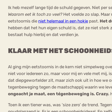
Ik heb mezelf lange tijd de schuld gegeven. Niet per 
Waarom eet ik toch zo veel?
Het voelde zo slap. Maar
eetstoornis die
niet helemaal in een hokje
past.
Het d
hebben dat het hun eigen schuld is, dat ze niet sterk 
bestaat hulp hierbij en dat verdien je.
KLAAR MET HET SCHOONHEID
Al ging mijn eetstoornis in de kern niet simpelweg ov
niet voor iedereen zo, maar voor mij en vele met mij, i
dat diepgewortelder zit, maar zich ook uit in hoe we o
tegenbeweging tegen de maatschappij waarin we lev
ongeacht je maat, een tégenbeweging is. Crazy.
H
Toen ik een tiener was, was ‘size zero’ de trend. Tegen
goudglanzend is. Er is een schoonheidsideaal. En zelf