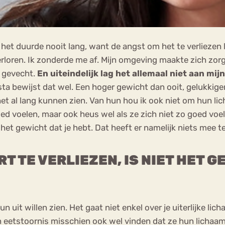
et duurde nooit lang, want de angst om het te verliezen l
verloren. Ik zonderde me af. Mijn omgeving maakte zich zo
n gevecht.
En uiteindelijk lag het allemaal niet aan mi
sta bewijst dat wel. Een hoger gewicht dan ooit, gelukkiger da
t al lang kunnen zien. Van hun hou ik ook niet om hun lich
d voelen, maar ook heus wel als ze zich niet zo goed voele
ht het gewicht dat je hebt. Dat heeft er namelijk niets mee 
T TE VERLIEZEN, IS NIET HET G
un uit willen zien. Het gaat niet enkel over je uiterlijke
eetstoornis misschien ook wel vinden dat ze hun lichaam t