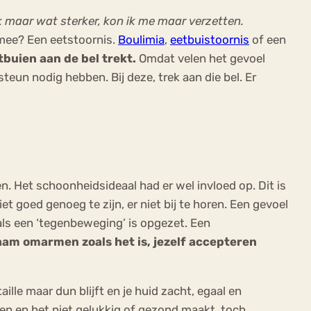
k maar wat sterker, kon ik me maar verzetten.
 mee? Een eetstoornis.
Boulimia
,
eetbuistoornis
of een
buien aan de bel trekt.
Omdat velen het gevoel
teun nodig hebben. Bij deze, trek aan die bel. Er
n. Het schoonheidsideaal had er wel invloed op. Dit is
et goed genoeg te zijn, er niet bij te horen. Een gevoel
ls een ‘tegenbeweging’ is opgezet. Een
haam omarmen zoals het is, jezelf accepteren
ille maar dun blijft en je huid zacht, egaal en
sen en het niet gelukkig of gezond maakt, toch