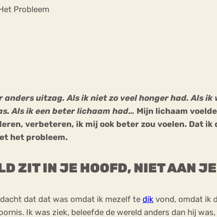
Chat
 Het Probleem
Forum
s
Anorexia Nervosa
Eetbuien
Pi
k er anders uitzag. Als ik niet zo veel honger had. Als
was. Als ik een beter lichaam had…
Mijn lichaam voelde 
en, verbeteren, ik mij ook beter zou voelen. Dat ik 
iet het probleem.
 ZIT IN JE HOOFD, NIET AAN JE 
Ik dacht dat dat was omdat ik mezelf te
dik
vond, omdat ik da
ornis. Ik was ziek, beleefde de wereld anders dan hij was