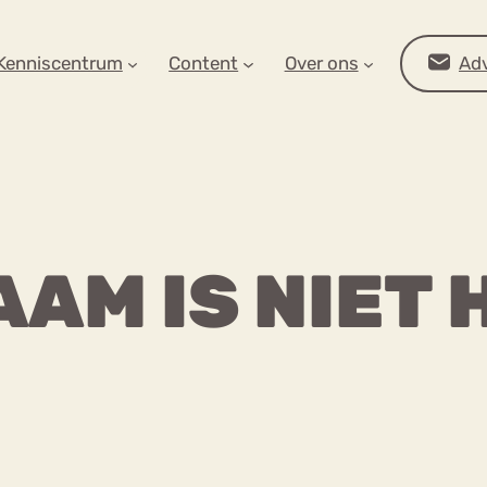
AR OP ZOEK?
Kenniscentrum
Content
Over ons
Adv
AM IS NIET 
Advies