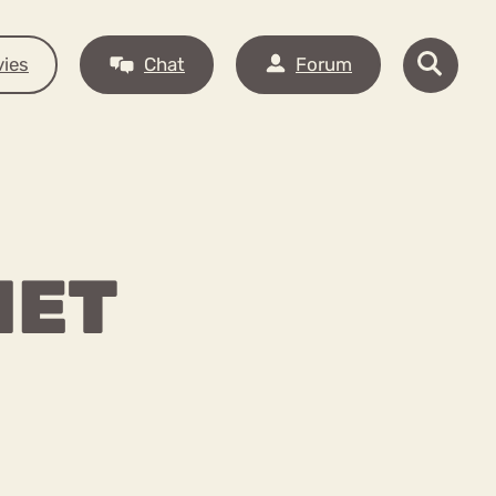
ies
Chat
Forum
HET