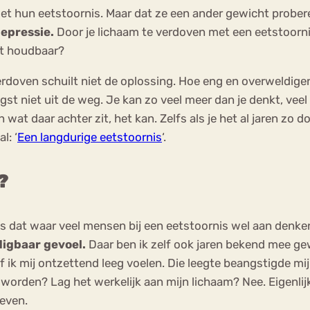
et hun eetstoornis. Maar dat ze een ander gewicht probere
epressie.
Door je lichaam te verdoven met een eetstoornis
it houdbaar?
rdoven schuilt niet de oplossing. Hoe eng en overweldigend
gst niet uit de weg. Je kan zo veel meer dan je denkt, vee
at daar achter zit, het kan. Zelfs als je het al jaren zo doe
l: ‘
Een langdurige eetstoornis
‘.
?
s is dat waar veel mensen bij een eetstoornis wel aan den
digbaar gevoel.
Daar ben ik zelf ook jaren bekend mee gew
f ik mij ontzettend leeg voelen. Die leegte beangstigde mi
orden? Lag het werkelijk aan mijn lichaam? Nee. Eigenlijk
geven.