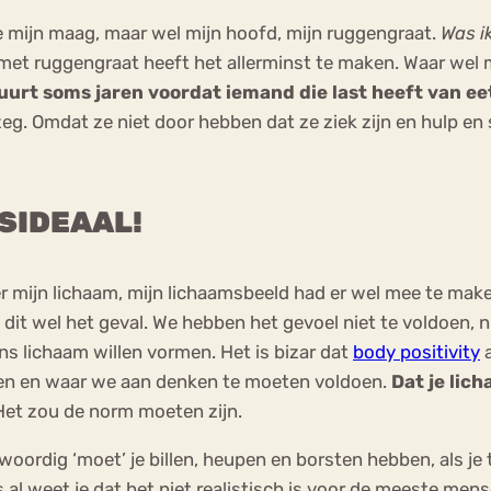
se mijn maag, maar wel mijn hoofd, mijn ruggengraat.
Was i
 met ruggengraat heeft het allerminst te maken. Waar wel
uurt soms jaren voordat iemand die last heeft van eet
zeg. Omdat ze niet door hebben dat ze ziek zijn en hulp en s
SIDEAAL!
er mijn lichaam, mijn lichaamsbeeld had er wel mee te make
s dit wel het geval. We hebben het gevoel niet te voldoen, ni
ns lichaam willen vormen. Het is bizar dat
body positivity
a
en en waar we aan denken te moeten voldoen.
Dat je lic
et zou de norm moeten zijn.
woordig ‘moet’ je billen, heupen en borsten hebben, als je ta
s al weet je dat het niet realistisch is voor de meeste men