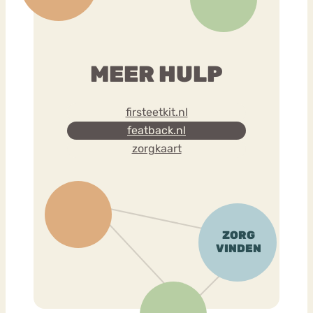
MEER HULP
firsteetkit.nl
featback.nl
zorgkaart