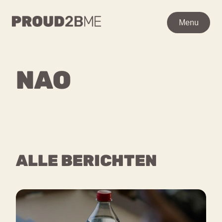
WAAR BEN JE NAAR OP
Menu
Menu
ZOEK?
Zoeken
Zoeken
NAO
Ga
Home
naar
POPULAIRE PAGINA’S
de
Kenniscentrum
inhoud
Over proud2bme
Contact
Content
ALLE BERICHTEN
Proud in de media
Vacatures
Over ons
Privacyverklaring
VEEL GEZOCHTE TERMEN
Advies