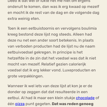
Deed ik dat wel of lukte het me niet om ergens
onderuit te komen, dan was ik erg kwaad op mezelf
en mocht ik de rest van de dag en de volgende dag
extra weinig eten.
Toen ik een eetbuistoornis en vervolgens boulimia
kreeg bestond deze lijst nog steeds. Alleen had
deze nu net een ander soort betekenis. In plaats
van verboden producten had de lijst nu de naam
eetbuivoedsel gekregen. In principe is het
hetzelfde in de zin dat het voedsel was dat ik niet
mocht van mezelf. Relatief gezien calorierijk
voedsel dat ik erg lekker vond. Luxeproducten en
grote verpakkingen.
Wanneer ik wel iets van deze lijst at kon je er de
donder op zeggen dat dat resulteerde in een
eetbui. Al had ik maar een klein stukje
chocolade
of
één
pizza
punt gegeten.
Dat was reden genoeg