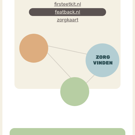
firsteetkit.nl
featback.nl
zorgkaart