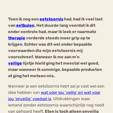
Bouli
Chat
Toen ik nog een
eetstoornis
had, had ik veel last
mia
Eetstoornis
Anorexia Nervosa
van
eetbuien
. Het duurde lang voordat ik dit
Nerv
onder controle had, maar ik leek er naarmate
osa
Forum
therapie
vorderde steeds meer grip op te
Eetbuien
Piekeren
Sport
Trauma
krijgen. Echter was dit wel onder bepaalde
Orthorexia
Afvallen
Angst
voorwaarden die mijn eetstoornis mij
voorschreef. Wanneer ik me aan m’n
veilige
lijstje hield ging het meestal wel goed,
maar wanneer ik sommige, bepaalde producten
at ging het meteen mi
s.
Wanneer je een eetstoornis hebt zal je vast wel een
idee hebben van
wat voor jou ‘veilig’ en wat voor
jou ‘onveilig’ voedsel is
. Uitdrukkingen waar
iemand zonder eetstoornis waarschijnlijk nog nooit
van gehoord heeft.
Eten is toch alleen onveilig