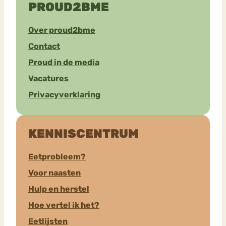
PROUD2BME
Over proud2bme
Contact
Proud in de media
Vacatures
Privacyverklaring
KENNISCENTRUM
Eetprobleem?
Voor naasten
Hulp en herstel
Hoe vertel ik het?
Eetlijsten