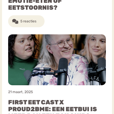
EMOTIE-ETEN OF
EETSTOORNIS?
5 reacties
21 maart, 2025
FIRST EET CAST X
PROUD2BME: EEN EETBUI IS