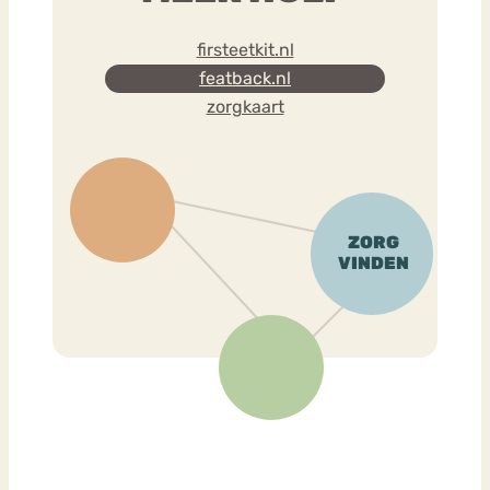
firsteetkit.nl
featback.nl
zorgkaart