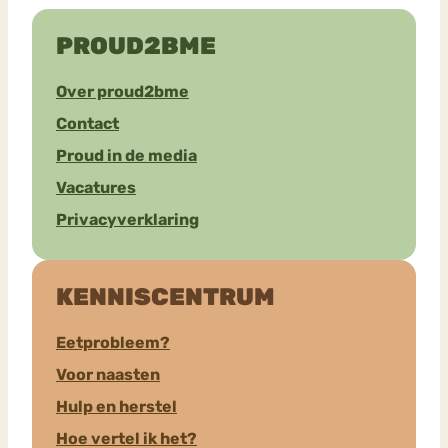
PROUD2BME
Over proud2bme
Contact
Proud in de media
Vacatures
Privacyverklaring
KENNISCENTRUM
Eetprobleem?
Voor naasten
Hulp en herstel
Hoe vertel ik het?