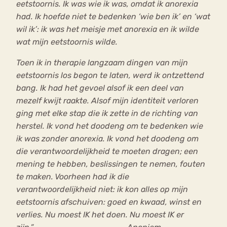
eetstoornis. Ik was wie ik was, omdat ik anorexia
had. Ik hoefde niet te bedenken ‘wie ben ik’ en ‘wat
wil ik’: ik was het meisje met anorexia en ik wilde
wat mijn eetstoornis wilde.
Toen ik in therapie langzaam dingen van mijn
eetstoornis los begon te laten, werd ik ontzettend
bang. Ik had het gevoel alsof ik een deel van
mezelf kwijt raakte. Alsof mijn identiteit verloren
ging met elke stap die ik zette in de richting van
herstel. Ik vond het doodeng om te bedenken wie
ik was zonder anorexia. Ik vond het doodeng om
die verantwoordelijkheid te moeten dragen; een
mening te hebben, beslissingen te nemen, fouten
te maken. Voorheen had ik die
verantwoordelijkheid niet: ik kon alles op mijn
eetstoornis afschuiven: goed en kwaad, winst en
verlies. Nu moest IK het doen. Nu moest IK er