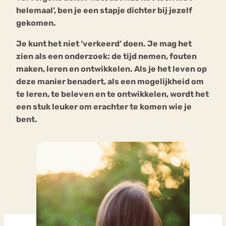
helemaal’, ben je een stapje dichter bij jezelf
gekomen.
Je kunt het niet ‘verkeerd’ doen. Je mag het
zien als een onderzoek: de tijd nemen, fouten
maken, leren en ontwikkelen. Als je het leven op
deze manier benadert, als een mogelijkheid om
te leren, te beleven en te ontwikkelen, wordt het
een stuk leuker om erachter te komen wie je
bent.