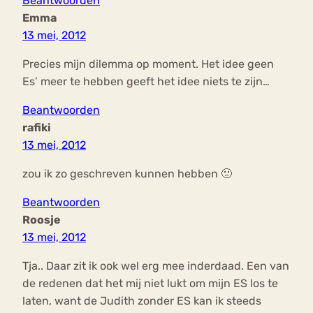
Beantwoorden
Emma
13 mei, 2012
Precies mijn dilemma op moment. Het idee geen
Es’ meer te hebben geeft het idee niets te zijn…
Beantwoorden
rafiki
13 mei, 2012
zou ik zo geschreven kunnen hebben 🙁
Beantwoorden
Roosje
13 mei, 2012
Tja.. Daar zit ik ook wel erg mee inderdaad. Een van
de redenen dat het mij niet lukt om mijn ES los te
laten, want de Judith zonder ES kan ik steeds