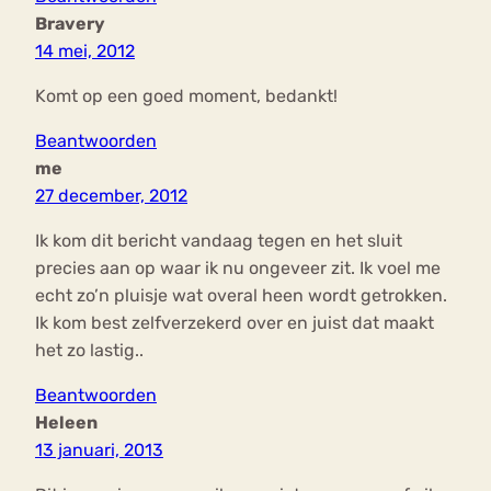
Bravery
14 mei, 2012
Komt op een goed moment, bedankt!
Beantwoorden
me
27 december, 2012
Ik kom dit bericht vandaag tegen en het sluit
precies aan op waar ik nu ongeveer zit. Ik voel me
echt zo’n pluisje wat overal heen wordt getrokken.
Ik kom best zelfverzekerd over en juist dat maakt
het zo lastig..
Beantwoorden
Heleen
13 januari, 2013