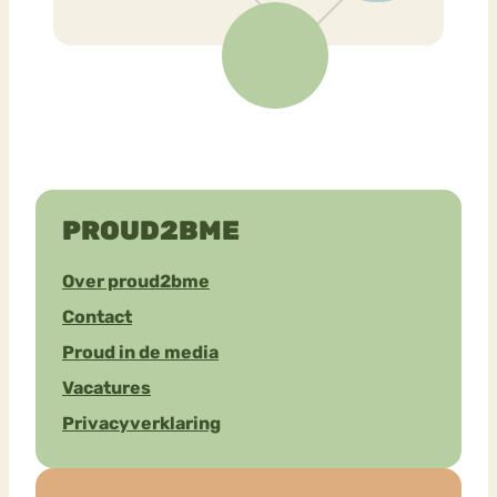
PROUD2BME
Over proud2bme
Contact
Proud in de media
Vacatures
Privacyverklaring