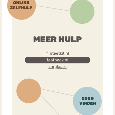
MEER HULP
firsteetkit.nl
featback.nl
zorgkaart