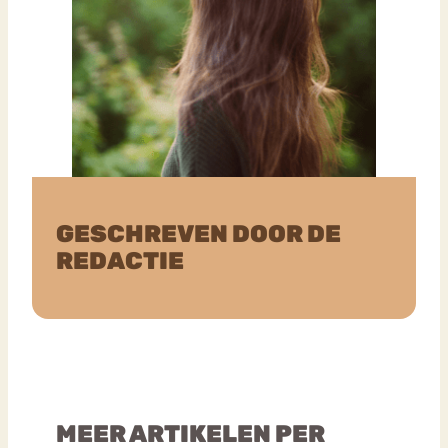
GESCHREVEN DOOR DE
REDACTIE
MEER ARTIKELEN PER