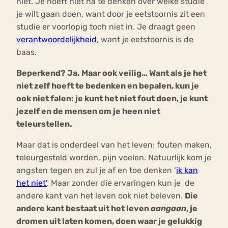
niet. Je hoeft niet na te denken over welke studie
je wilt gaan doen, want door je eetstoornis zit een
studie er voorlopig toch niet in. Je draagt geen
verantwoordelijkheid
, want je eetstoornis is de
baas.
Beperkend? Ja. Maar ook veilig… Want als je het
niet zelf hoeft te bedenken en bepalen, kun je
ook niet falen: je kunt het niet fout doen, je kunt
jezelf en de mensen om je heen niet
teleurstellen.
Maar dat is onderdeel van het leven: fouten maken,
teleurgesteld worden, pijn voelen. Natuurlijk kom je
angsten tegen en zul je af en toe denken ‘
ik kan
het niet’
. Maar zonder die ervaringen kun je de
andere kant van het leven ook niet beleven.
Die
andere kant bestaat uit het leven
aangaan
, je
dromen uit laten komen, doen waar je gelukkig