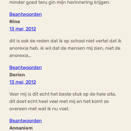
minder goed teru gin mijn herinnering krijgen.
Beantwoorden
Nina
13 mei, 2012
dit is ook de reden dat ik op school niet vertel dat ik
anorexia heb. ik wil dat de mensen mij zien, niet de
anorexia…
Beantwoorden
Dorien
13 mei, 2012
Voor mij is dit echt het beste stuk op de hele site,
dit doet echt heel veel met mij en het komt ze
overeen met wat ik nu voel.
Beantwoorden
Annaniem