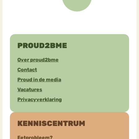
PROUD2BME
Over proud2bme
Contact
Proud in de media
Vacatures
Privacyverklaring
KENNISCENTRUM
Eetprobleem?