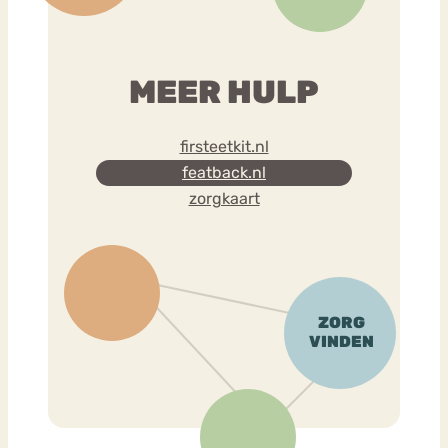
MEER HULP
firsteetkit.nl
featback.nl
zorgkaart