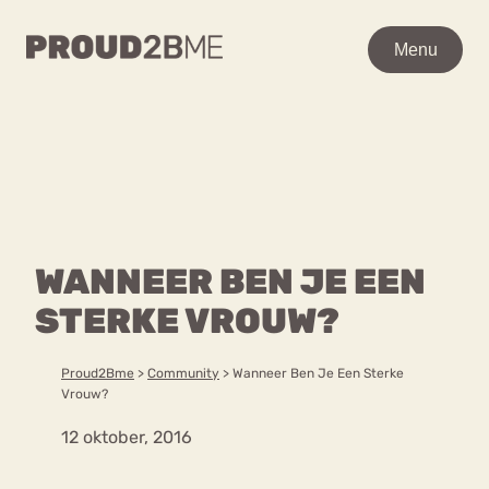
WAAR BEN JE NAAR OP
Menu
Menu
ZOEK?
Zoeken
Zoeken
Home
POPULAIRE PAGINA’S
Kenniscentrum
WANNEER BEN JE EEN
Ga
Over proud2bme
naar
STERKE VROUW?
Contact
Content
de
Proud in de media
inhoud
Vacatures
Proud2Bme
>
Community
>
Wanneer Ben Je Een Sterke
Over ons
Privacyverklaring
Vrouw?
12 oktober, 2016
VEEL GEZOCHTE TERMEN
Advies