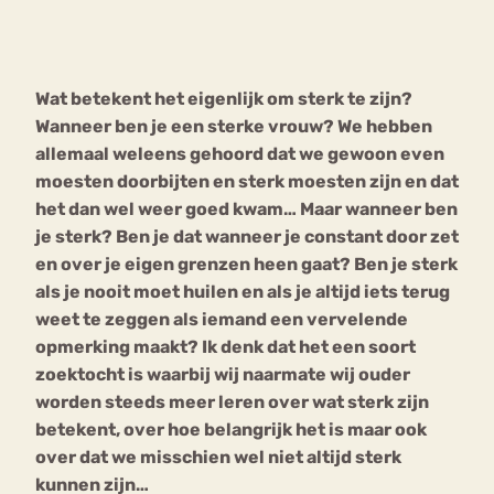
Bouli
Chat
mia
Wat betekent het eigenlijk om sterk te zijn?
Eetstoornis
Anorexia Nervosa
Nerv
Wanneer ben je een sterke vrouw? We hebben
osa
Forum
allemaal weleens gehoord dat we gewoon even
moesten doorbijten en sterk moesten zijn en dat
Eetbuien
Piekeren
Sport
Trauma
het dan wel weer goed kwam… Maar wanneer ben
Orthorexia
Afvallen
Angst
je sterk? Ben je dat wanneer je constant door zet
en over je eigen grenzen heen gaat? Ben je sterk
als je nooit moet huilen en als je altijd iets terug
weet te zeggen als iemand een vervelende
opmerking maakt? Ik denk dat het een soort
zoektocht is waarbij wij naarmate wij ouder
worden steeds meer leren over wat sterk zijn
betekent, over hoe belangrijk het is maar ook
over dat we misschien wel niet altijd sterk
kunnen zijn…