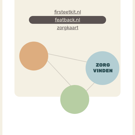
firsteetkit.nl
featback.nl
zorgkaart