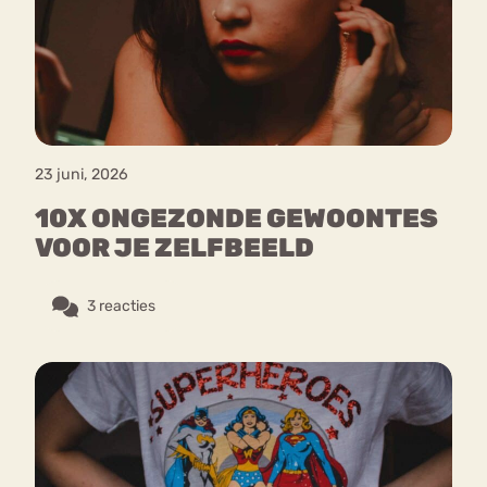
Boulimi
a
Eetstoornis
Anorexia Nervosa
Nervosa
Chat
Eetbuien
Piekeren
Sport
Trauma
Orthorexia
Afvallen
Angst
Forum
23 juni, 2026
10X ONGEZONDE GEWOONTES
VOOR JE ZELFBEELD
3 reacties