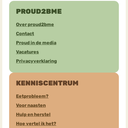
PROUD2BME
Over proud2bme
Contact
Proud in de media
Vacatures
Privacyverklaring
KENNISCENTRUM
Eetprobleem?
Voor naasten
Hulp en herstel
Hoe vertel ik het?