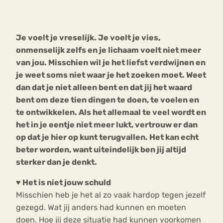
Bouli
Chat
Je voelt je vreselijk. Je voelt je vies,
mia
Eetstoornis
Anorexia Nervosa
onmenselijk zelfs en je lichaam voelt niet meer
Nerv
van jou. Misschien wil je het liefst verdwijnen en
osa
Forum
je weet soms niet waar je het zoeken moet. Weet
Eetbuien
Piekeren
Sport
Trauma
dan dat je niet alleen bent en dat jij het waard
Orthorexia
Afvallen
Angst
bent om deze tien dingen te doen, te voelen en
te ontwikkelen. Als het allemaal te veel wordt en
het in je eentje niet meer lukt, vertrouw er dan
op dat je hier op kunt terugvallen. Het kan echt
beter worden, want uiteindelijk ben jij altijd
sterker dan je denkt.
♥ Het is niet jouw schuld
Misschien heb je het al zo vaak hardop tegen jezelf
gezegd. Wat jij anders had kunnen en moeten
doen. Hoe jij deze situatie had kunnen voorkomen