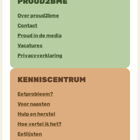
PROUD2BME
Over proud2bme
Contact
Proud in de media
Vacatures
Privacyverklaring
KENNISCENTRUM
Eetprobleem?
Voor naasten
Hulp en herstel
Hoe vertel ik het?
Eetlijsten