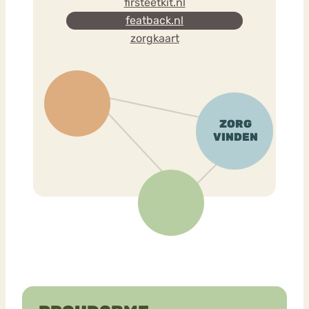
firsteetkit.nl
featback.nl
zorgkaart