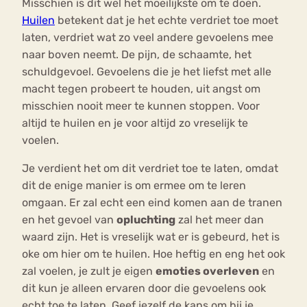
Misschien is dit wel het moeilijkste om te doen.
Huilen
betekent dat je het echte verdriet toe moet
laten, verdriet wat zo veel andere gevoelens mee
naar boven neemt. De pijn, de schaamte, het
schuldgevoel. Gevoelens die je het liefst met alle
macht tegen probeert te houden, uit angst om
misschien nooit meer te kunnen stoppen. Voor
altijd te huilen en je voor altijd zo vreselijk te
voelen.
Je verdient het om dit verdriet toe te laten, omdat
dit de enige manier is om ermee om te leren
omgaan. Er zal echt een eind komen aan de tranen
en het gevoel van
opluchting
zal het meer dan
waard zijn. Het is vreselijk wat er is gebeurd, het is
oke om hier om te huilen. Hoe heftig en eng het ook
zal voelen, je zult je eigen
emoties overleven
en
dit kun je alleen ervaren door die gevoelens ook
echt toe te laten. Geef jezelf de kans om bij je