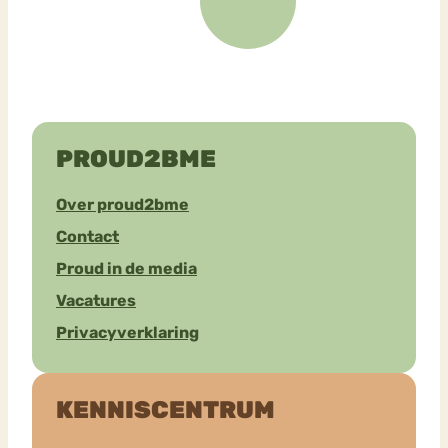
PROUD2BME
Over proud2bme
Contact
Proud in de media
Vacatures
Privacyverklaring
KENNISCENTRUM