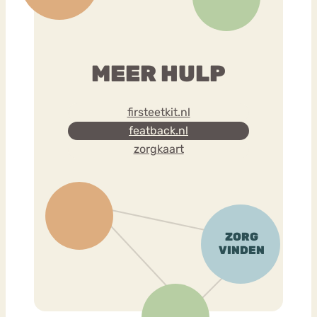
MEER HULP
firsteetkit.nl
featback.nl
zorgkaart