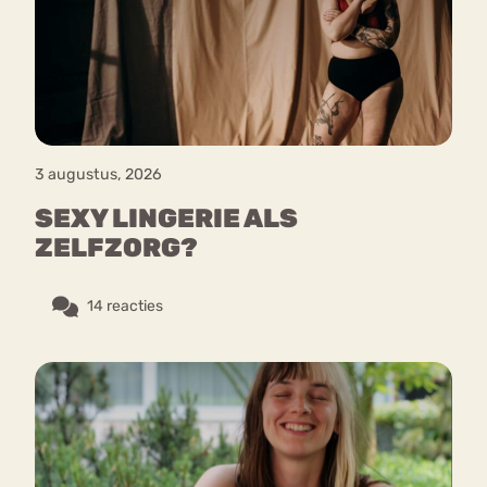
Bouli
Chat
mia
Eetstoornis
Anorexia Nervosa
Nerv
osa
Forum
3 augustus, 2026
Eetbuien
Piekeren
Sport
Trauma
SEXY LINGERIE ALS
Orthorexia
Afvallen
Angst
ZELFZORG?
14 reacties