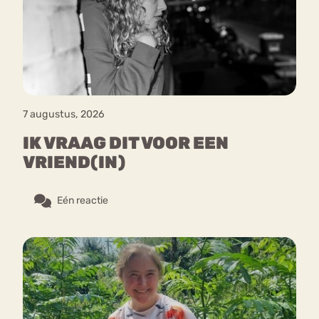
Bouli
Chat
mia
Eetstoornis
Anorexia Nervosa
Nerv
osa
Forum
7 augustus, 2026
Eetbuien
Piekeren
Sport
Trauma
IK VRAAG DIT VOOR EEN
Orthorexia
Afvallen
Angst
VRIEND(IN)
Eén reactie