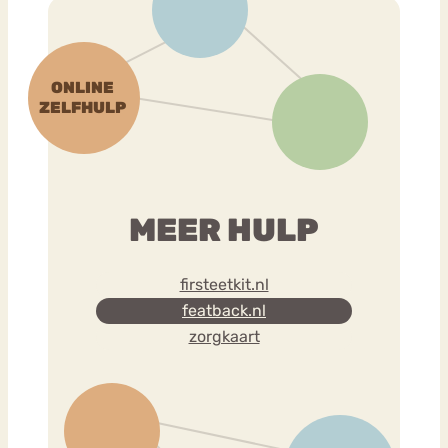
MEER HULP
firsteetkit.nl
featback.nl
zorgkaart