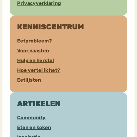
Privacyverklaring
KENNISCENTRUM
Eetprobleem?
Voor naasten
Hulp en herstel
Hoe vertel ik het?
Eetlijsten
ARTIKELEN
Community
Eten en koken