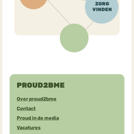
PROUD2BME
Over proud2bme
Contact
Proud in de media
Vacatures