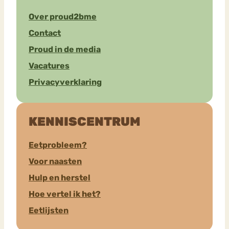
Over proud2bme
Contact
Proud in de media
Vacatures
Privacyverklaring
KENNISCENTRUM
Eetprobleem?
Voor naasten
Hulp en herstel
Hoe vertel ik het?
Eetlijsten