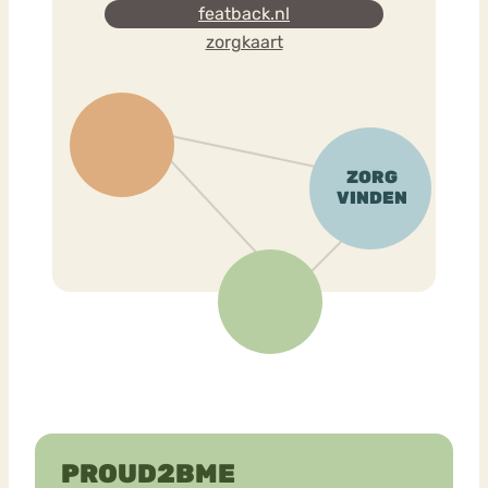
featback.nl
zorgkaart
PROUD2BME