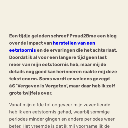
Bouli
Chat
mia
Eetstoornis
Anorexia Nervosa
Nerv
Een tijdje geleden schreef Proud2Bme een blog
osa
Forum
over de impact van
herstellen van een
Eetbuien
Piekeren
Sport
Trauma
eetstoornis
en de ervaringen die het achterlaat.
Orthorexia
Afvallen
Angst
Doordat ik al voor een langere tijd geen last
meer van mijn eetstoornis heb, maar mij de
details nog goed kan herinneren raakte mij deze
tekst enorm. Soms wordt er weleens gezegd
â€˜Vergeven is Vergeten’, maar daar heb ik zelf
grote twijfels over.
Vanaf mijn elfde tot ongeveer mijn zeventiende
heb ik een eetstoornis gehad, waarbij sommige
periodes minder gingen en andere periodes weer
beter. Het vreemde is dat ik mij voornamelijk de