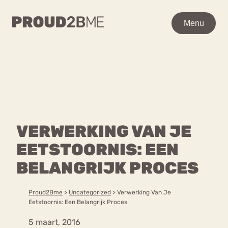
WAAR BEN JE NAAR OP
Menu
Menu
ZOEK?
Zoeken
Zoeken
Home
POPULAIRE PAGINA’S
Kenniscentrum
VERWERKING VAN JE
Ga
Over proud2bme
naar
EETSTOORNIS: EEN
Contact
Content
de
Proud in de media
BELANGRIJK PROCES
inhoud
Vacatures
Over ons
Privacyverklaring
Proud2Bme
>
Uncategorized
>
Verwerking Van Je
Eetstoornis: Een Belangrijk Proces
VEEL GEZOCHTE TERMEN
5 maart, 2016
Advies