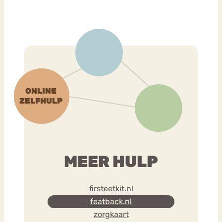
MEER HULP
firsteetkit.nl
featback.nl
zorgkaart