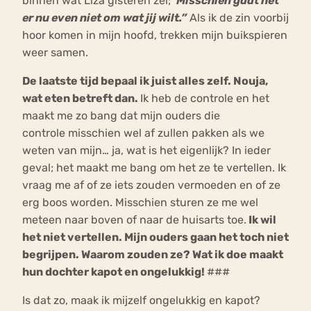
binnen wat Liza gisteren zei;
”Misschien gaat het
er nu even niet om wat jij wilt.”
Als ik de zin voorbij
hoor komen in mijn hoofd, trekken mijn buikspieren
weer samen.
De laatste tijd bepaal ik juist alles zelf. Nouja,
wat eten betreft dan.
Ik heb de controle en het
maakt me zo bang dat mijn ouders die
controle misschien wel af zullen pakken als we
weten van mijn… ja, wat is het eigenlijk? In ieder
geval; het maakt me bang om het ze te vertellen. Ik
vraag me af of ze iets zouden vermoeden en of ze
erg boos worden. Misschien sturen ze me wel
meteen naar boven of naar de huisarts toe.
Ik wil
het niet vertellen. Mijn ouders gaan het toch niet
begrijpen. Waarom zouden ze? Wat ik doe maakt
hun dochter kapot en ongelukkig!
###
Is dat zo, maak ik mijzelf ongelukkig en kapot?