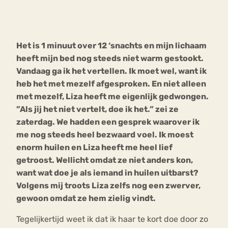
Bouli
Chat
mia
Het is 1 minuut over 12 ‘snachts en mijn lichaam
Eetstoornis
Anorexia Nervosa
Nerv
heeft mijn bed nog steeds niet warm gestookt.
osa
Forum
Vandaag ga ik het vertellen.
Ik moet wel, want ik
heb het met mezelf afgesproken. En niet alleen
Eetbuien
Piekeren
Sport
Trauma
met mezelf, Liza heeft me eigenlijk gedwongen.
Orthorexia
Afvallen
Angst
”Als jij het niet vertelt, doe ik het.” zei ze
zaterdag. We hadden een gesprek waarover ik
me nog steeds heel bezwaard voel. Ik moest
enorm huilen en Liza heeft me heel lief
getroost. Wellicht omdat ze niet anders kon,
want wat doe je als iemand in huilen uitbarst?
Volgens mij troots Liza zelfs nog een zwerver,
gewoon omdat ze hem zielig vindt.
Tegelijkertijd weet ik dat ik haar te kort doe door zo