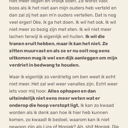
niet meer liegen en vrolijk doen. Ze wordt vast
boos als ik het niet aan mijn ouders heb verteld en
dan zal zij het aan m’n ouders vertellen. Dat is nog
veel erger! Oke, ik ga het doen. Ik wil het ook. Ik wil
niet meer zo bezig zijn met eten. Ik wil niet meer
lachen terwijl ik eigenlijk wil huilen.
Ik wil die
tranen eruit hebben, maar ik kan het niet. Ze
zitten muurvast en als ze er nu ooit nog eens
uitkomen mag ik wel een dijk aanleggen om mijn
verdriet in bedwang te houden.
Waar ik eigenlijk zo verdrietig om ben weet ik echt
niet meer. Het zal wel weer vanalles zijn. Echt weer
iets voor mij hoor.
Alles ophopen en dan
uiteindelijk niet eens meer weten wat er
onderop die hoop verstopt ligt.
Ik kan zo kwaad
worden als ik denk aan hoe ik hier heb kunnen
komen, zo kwaad! Ik bedoel, waarom kan ik niet
gewoon zijn als Liza of Moniek? Ah, shit Moniek. Die