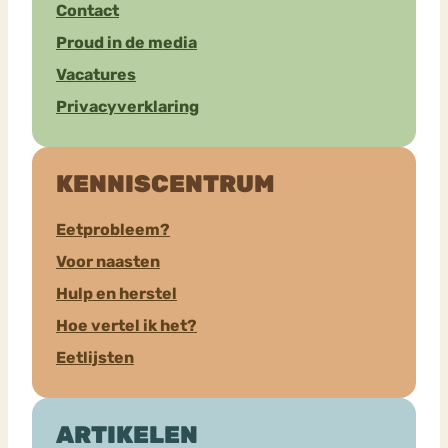
Contact
Proud in de media
Vacatures
Privacyverklaring
KENNISCENTRUM
Eetprobleem?
Voor naasten
Hulp en herstel
Hoe vertel ik het?
Eetlijsten
ARTIKELEN