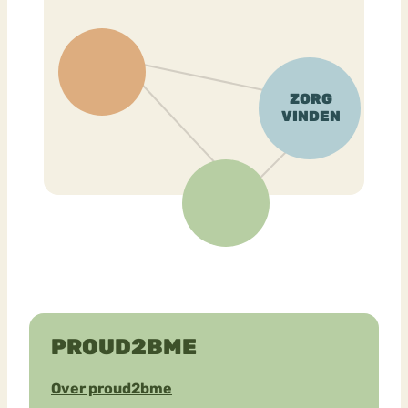
PROUD2BME
Over proud2bme