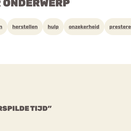
R ONDERWERP
n
herstellen
hulp
onzekerheid
prester
RSPILDE TIJD”