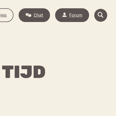
ies
Chat
Forum
 TIJD