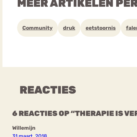
MEER ARTIKELEN PE
Community
druk
eetstoornis
fale
REACTIES
6 REACTIES OP “THERAPIE IS VE
Willemijn
31 maart, 2018