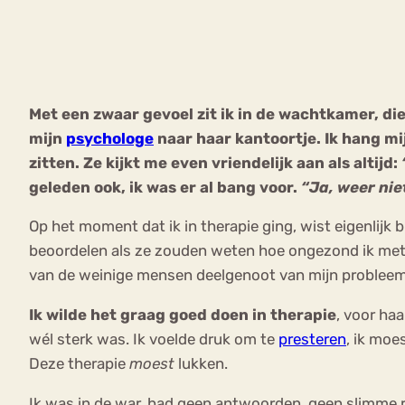
VEEL GEZOCHTE TERMEN
Met een zwaar gevoel zit ik in de wachtkamer, di
mijn
psychologe
naar haar kantoortje. Ik hang mi
Eetstoorni
Boulimia Nervosa
zitten. Ze kijkt me even vriendelijk aan als altijd:
geleden ook, ik was er al bang voor.
“Ja, weer nie
Orthorexia
Afvallen
Angst
Op het moment dat ik in therapie ging, wist eigenlijk 
beoordelen als ze zouden weten hoe ongezond ik met 
van de weinige mensen deelgenoot van mijn probleem 
Ik wilde het graag goed doen in therapie
, voor haa
wél sterk was. Ik voelde druk om te
presteren
, ik moe
Deze therapie
moest
lukken.
Ik was in de war, had geen antwoorden, geen slimme 