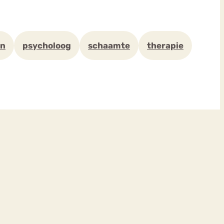
en
psycholoog
schaamte
therapie