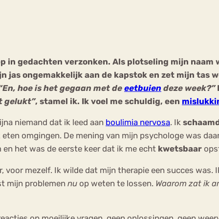
Chat
Forum
ep in gedachten verzonken. Als plotseling mijn naam 
jn jas ongemakkelijk aan de kapstok en zet mijn tas w
s
Anorexia Nervosa
Eetbuien
Pi
“En, hoe is het gegaan met de
eetbuien
deze week?”
t gelukt”
, stamel ik. Ik voel me schuldig, een
mislukki
bijna niemand dat ik leed aan
boulimia nervosa
. Ik
schaam
eten omgingen. De mening van mijn psychologe was daarom 
en het was de eerste keer dat ik me echt
kwetsbaar
opst
r, voor mezelf. Ik wilde dat mijn therapie een succes was. I
st mijn problemen
nu
op weten te lossen.
Waarom zat ik an
reacties op moeilijke vragen, geen oplossingen, geen wee