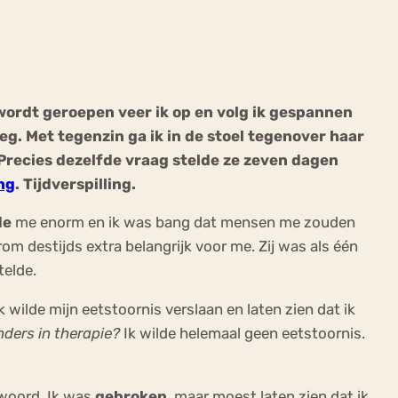
wordt geroepen veer ik op en volg ik gespannen
eg. Met tegenzin ga ik in de stoel tegenover haar
ekeren
Sport
Trauma
Precies dezelfde vraag stelde ze zeven dagen
ng
. Tijdverspilling.
de
me enorm en ik was bang dat mensen me zouden
destijds extra belangrijk voor me. Zij was als één
elde.
k wilde mijn eetstoornis verslaan en laten zien dat ik
ders in therapie?
Ik wilde helemaal geen eetstoornis.
rwoord. Ik was
gebroken
, maar moest laten zien dat ik