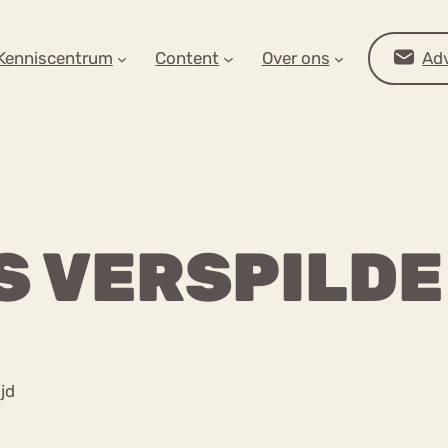
AR OP ZOEK?
Kenniscentrum
Content
Over ons
Adv
S VERSPILDE
Advies
ijd