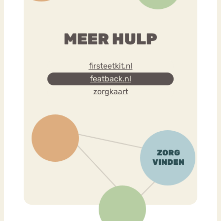
MEER HULP
firsteetkit.nl
featback.nl
zorgkaart