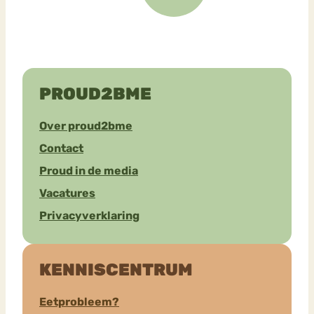
PROUD2BME
Over proud2bme
Contact
Proud in de media
Vacatures
Privacyverklaring
KENNISCENTRUM
Eetprobleem?