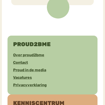
PROUD2BME
Over proud2bme
Contact
Proud in de media
Vacatures
Privacyverklaring
KENNISCENTRUM