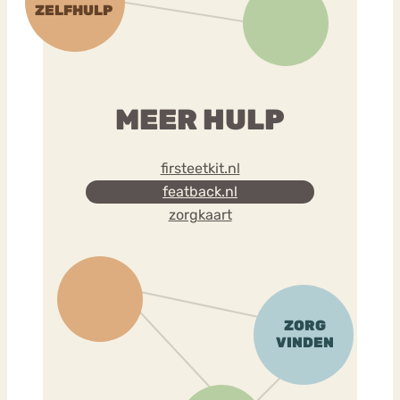
MEER HULP
firsteetkit.nl
featback.nl
zorgkaart