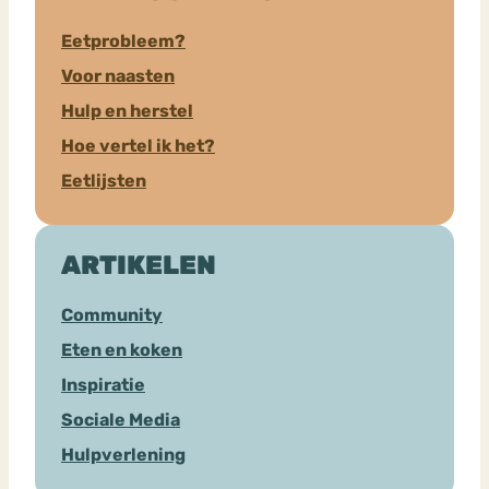
Eetprobleem?
Voor naasten
Hulp en herstel
Hoe vertel ik het?
Eetlijsten
ARTIKELEN
Community
Eten en koken
Inspiratie
Sociale Media
Hulpverlening