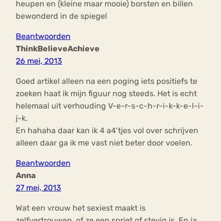
heupen en (kleine maar mooie) borsten en billen
bewonderd in de spiegel
Beantwoorden
ThinkBelieveAchieve
26 mei, 2013
Goed artikel alleen na een poging iets positiefs te
zoeken haat ik mijn figuur nog steeds. Het is echt
helemaal uit verhouding V-e-r-s-c-h-r-i-k-k-e-l-i-
j-k.
En hahaha daar kan ik 4 a4’tjes vol over schrijven
alleen daar ga ik me vast niet beter door voelen.
Beantwoorden
Anna
27 mei, 2013
Wat een vrouw het sexiest maakt is
zelfvertrouwen, of ze een spriet of stevig is. En ja,