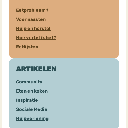
Eetprobleem?
Voor naasten
Hulp en herstel
Hoe vertel ik het?
Eetlijsten
ARTIKELEN
Community
Eten en koken
Inspiratie
Sociale Media
Hulpverlening