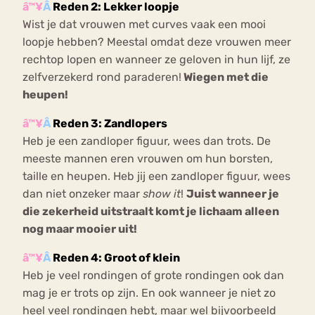
â™¥
Â
Reden 2: Lekker loopje
Wist je dat vrouwen met curves vaak een mooi
loopje hebben? Meestal omdat deze vrouwen meer
rechtop lopen en wanneer ze geloven in hun lijf, ze
zelfverzekerd rond paraderen!
Wiegen met die
heupen!
â™¥
Â
Reden 3: Zandlopers
Heb je een zandloper figuur, wees dan trots. De
meeste mannen eren vrouwen om hun borsten,
taille en heupen. Heb jij een zandloper figuur, wees
dan niet onzeker maar
show it
!
Juist wanneer je
die zekerheid uitstraalt komt je lichaam alleen
nog maar mooier uit!
â™¥
Â
Reden 4: Groot of klein
Heb je veel rondingen of grote rondingen ook dan
mag je er trots op zijn. En ook wanneer je niet zo
heel veel rondingen hebt, maar wel bijvoorbeeld