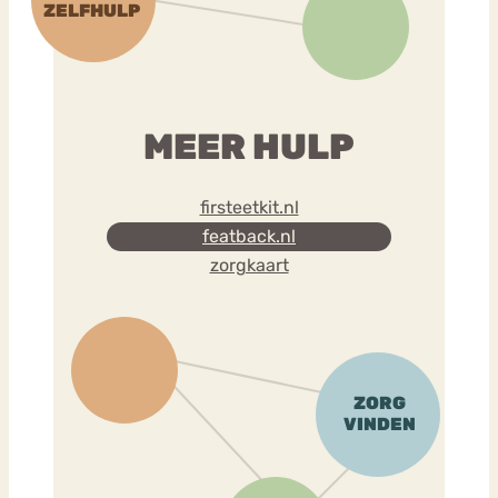
MEER HULP
firsteetkit.nl
featback.nl
zorgkaart