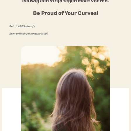
eeuwig een strijd tegen moet voeren.
Be Proud of Your Curves!
Foto1: ASOS blousje
Bron artikel: AllwomenstalkÂ