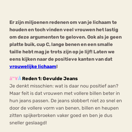
Bouli
Chat
Er zijn miljoenen redenen om van je lichaam te
mia
Eetstoornis
Anorexia Nervosa
houden en toch vinden veel vrouwen het lastig
Nerv
om deze argumenten te geloven. Ook als je geen
osa
Forum
platte buik, cup C, lange benen en een smalle
Eetbuien
Piekeren
Sport
Trauma
taille hebt mag je trots zijn op je lijf! Laten we
Orthorexia
Afvallen
Angst
eens kijken naar de positieve kanten van dat
vrouwelijke lichaam
!
â™¥
Â
Reden 1: Gevulde Jeans
Je denkt misschien: wat is daar nou positief aan?
Maar feit is dat vrouwen met vollere billen beter in
hun jeans passen. De jeans slobbert niet zo snel en
door de vollere vorm van benen, billen en heupen
zitten spijkerbroeken vaker goed en ben je dus
sneller geslaagd!