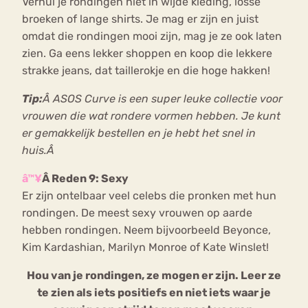
Verhul je rondingen niet in wijde kleding, losse
broeken of lange shirts. Je mag er zijn en juist
omdat die rondingen mooi zijn, mag je ze ook laten
zien. Ga eens lekker shoppen en koop die lekkere
strakke jeans, dat taillerokje en die hoge hakken!
Tip:
Â ASOS Curve is een super leuke collectie voor
vrouwen die wat rondere vormen hebben. Je kunt
er gemakkelijk bestellen en je hebt het snel in
huis.Â
â™¥
Â Reden 9: Sexy
Er zijn ontelbaar veel celebs die pronken met hun
rondingen. De meest sexy vrouwen op aarde
hebben rondingen. Neem bijvoorbeeld Beyonce,
Kim Kardashian, Marilyn Monroe of Kate Winslet!
Hou van je rondingen, ze mogen er zijn. Leer ze
te zien als iets positiefs en niet iets waar je