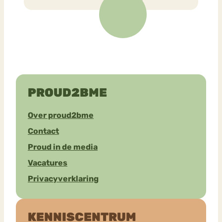
PROUD2BME
Over proud2bme
Contact
Proud in de media
Vacatures
Privacyverklaring
KENNISCENTRUM