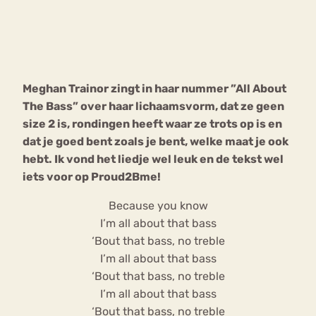
Bouli
Chat
mia
Eetstoornis
Anorexia Nervosa
Nerv
Meghan Trainor zingt in haar nummer ”All About
osa
Forum
The Bass” over haar lichaamsvorm, dat ze geen
Eetbuien
Piekeren
Sport
Trauma
size 2 is, rondingen heeft waar ze trots op is en
Orthorexia
Afvallen
Angst
dat je goed bent zoals je bent, welke maat je ook
hebt. Ik vond het liedje wel leuk en de tekst wel
iets voor op Proud2Bme!
Because you know
I’m all about that bass
‘Bout that bass, no treble
I’m all about that bass
‘Bout that bass, no treble
I’m all about that bass
‘Bout that bass, no treble