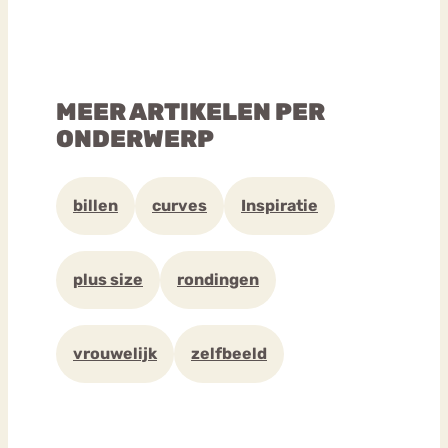
MEER ARTIKELEN PER
ONDERWERP
billen
curves
Inspiratie
plus size
rondingen
vrouwelijk
zelfbeeld