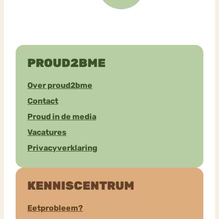
PROUD2BME
Over proud2bme
Contact
Proud in de media
Vacatures
Privacyverklaring
KENNISCENTRUM
Eetprobleem?