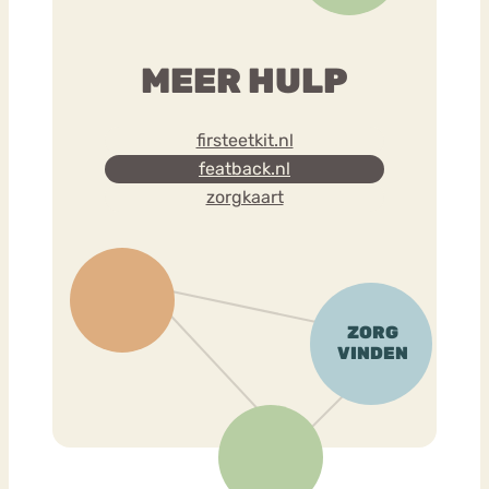
MEER HULP
firsteetkit.nl
featback.nl
zorgkaart