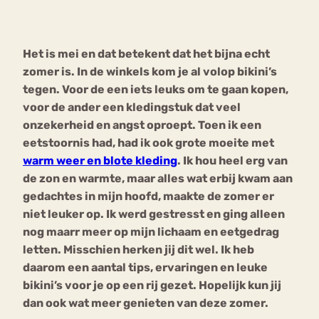
Bouli
Chat
Het is mei en dat betekent dat het bijna echt
mia
Eetstoornis
Anorexia Nervosa
zomer is. In de winkels kom je al volop bikini’s
Nerv
tegen. Voor de een iets leuks om te gaan kopen,
osa
Forum
voor de ander een kledingstuk dat veel
Eetbuien
Piekeren
Sport
Trauma
onzekerheid en angst oproept. Toen ik een
Orthorexia
Afvallen
Angst
eetstoornis had, had ik ook grote moeite met
warm weer en blote kleding
. Ik hou heel erg van
de zon en warmte, maar alles wat erbij kwam aan
gedachtes in mijn hoofd, maakte de zomer er
niet leuker op. Ik werd gestresst en ging alleen
nog maarr meer op mijn lichaam en eetgedrag
letten. Misschien herken jij dit wel. Ik heb
daarom een aantal tips, ervaringen en leuke
bikini’s voor je op een rij gezet. Hopelijk kun jij
dan ook wat meer genieten van deze zomer.