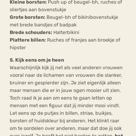
Kleine borsten:
Push up of beugel-bh, ruches of
sliertjes aan bovenstukje
Grote borsten:
Beugel-bh of bikinibovenstukje
met brede bandjes of badpak
Brede schouders:
Halterbikini
Plattere billen:
Ruches of franjes aan broekje of
hipster
5. Kijk eens om je heen
Waarschijnlijk kijk jij net als veel anderen vrouwen
vooral naar de lichamen van vrouwen die slanker,
bruiner en gespierder zijn. Je ziet eigenlijk alleen
maar mensen die er in jouw ogen mooier uit zien.
Toch raad ik je aan om eens te gaan letten op
mensen met een figuur dat jij minder mooi vindt.
Let eens op de putjes in billen, striae, buikjes,
borsten of huidskleur bij anderen. Het klinkt raar
om te oordelen over anderen, maar dat doe jij ook
over jezelf. Je hoeft het niet hardop te zetten,
het