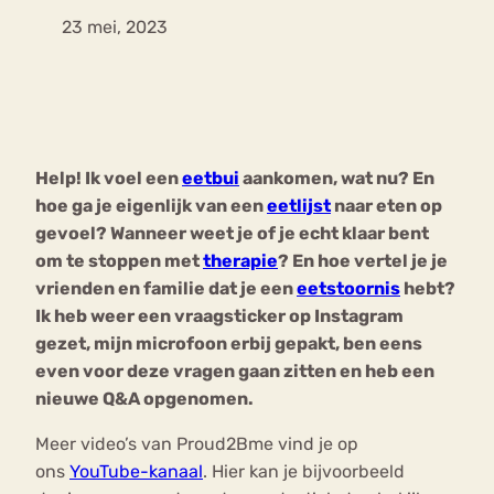
23 mei, 2023
Bouli
Chat
mia
Eetstoornis
Anorexia Nervosa
Nerv
osa
Forum
Help! Ik voel een
eetbui
aankomen, wat nu? En
Eetbuien
Piekeren
Sport
Trauma
hoe ga je eigenlijk van een
eetlijst
naar eten op
Orthorexia
Afvallen
Angst
gevoel? Wanneer weet je of je echt klaar bent
om te stoppen met
therapie
? En hoe vertel je je
vrienden en familie dat je een
eetstoornis
hebt?
Ik heb weer een vraagsticker op Instagram
gezet, mijn microfoon erbij gepakt, ben eens
even voor deze vragen gaan zitten en heb een
nieuwe Q&A opgenomen.
Meer video’s van Proud2Bme vind je op
ons
YouTube-kanaal
. Hier kan je bijvoorbeeld