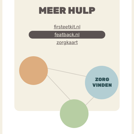
MEER HULP
firsteetkit.nl
featback.nl
zorgkaart