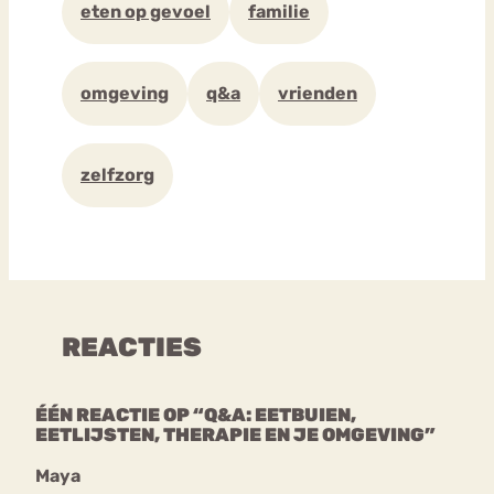
eten op gevoel
familie
omgeving
q&a
vrienden
zelfzorg
REACTIES
ÉÉN REACTIE OP “Q&A: EETBUIEN,
EETLIJSTEN, THERAPIE EN JE OMGEVING”
Maya