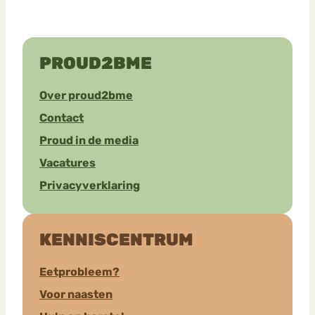
PROUD2BME
Over proud2bme
Contact
Proud in de media
Vacatures
Privacyverklaring
KENNISCENTRUM
Eetprobleem?
Voor naasten