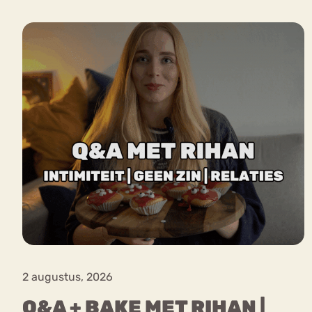
VEEL GEZOCHTE TERMEN
Eetstoorni
Boulimia Nervosa
Orthorexia
Afvallen
Angst
2 augustus, 2026
Q&A + BAKE MET RIHAN |