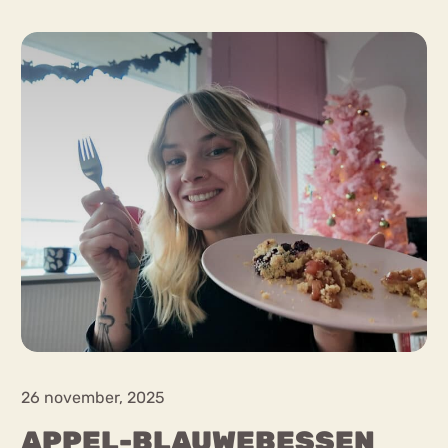
Chat
Forum
s
Anorexia Nervosa
Eetbuien
Pi
26 november, 2025
APPEL-BLAUWEBESSEN