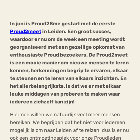
Bouli
Chat
In juni is Proud2Bme gestart met de eerste
mia
Eetstoornis
Anorexia Nervosa
Proud2meet
in Leiden. Een groot succes,
Nerv
waardoor er nu om de week een meeting wordt
osa
Forum
georganiseerd met een gezellige opkomst van
Eetbuien
Piekeren
Sport
Trauma
enthousiaste Proud bezoekers. De Proud2meet
Orthorexia
Afvallen
Angst
is een mooie manier om nieuwe mensen te leren
kennen, herkenning en begrip te ervaren, elkaar
te steunen en te leren van elkaars inzichten. En
het allerbelangrijkste, is dat we er met elkaar
leuke middagen van proberen te maken waar
iedereen zichzelf kan zijn!
Hiermee willen we natuurlijk veel meer mensen
bereiken. We begrijpen dat het niet voor iedereen
mogelijk is om naar Leiden af te reizen, dus is er nu
ook een ontmoetingsplek voor onze Proudleden