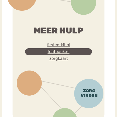
MEER HULP
firsteetkit.nl
featback.nl
zorgkaart