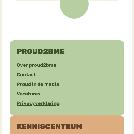
PROUD2BME
Over proud2bme
Contact
Proud in de media
Vacatures
Privacyverklaring
KENNISCENTRUM