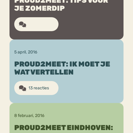
PROUD2MEET: TIPS VOOR
JE ZOMERDIP
Bouli
Chat
15 reacties
mia
Eetstoornis
Anorexia Nervosa
Nerv
osa
Forum
Eetbuien
Piekeren
Sport
Trauma
5 april, 2016
Orthorexia
Afvallen
Angst
PROUD2MEET: IK MOET JE
WAT VERTELLEN
13 reacties
8 februari, 2016
PROUD2MEET EINDHOVEN: