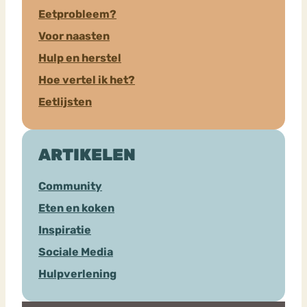
Eetprobleem?
Voor naasten
Hulp en herstel
Hoe vertel ik het?
Eetlijsten
ARTIKELEN
Community
Eten en koken
Inspiratie
Sociale Media
Hulpverlening