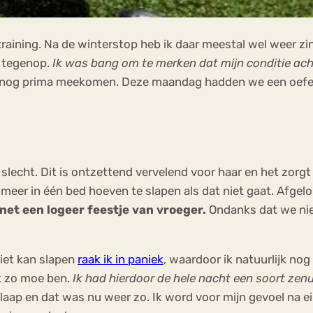
ning. Na de winterstop heb ik daar meestal wel weer zin i
t tegenop.
Ik was bang om te merken dat mijn conditie ach
kon nog prima meekomen. Deze maandag hadden we een oef
 slecht. Dit is ontzettend vervelend voor haar en het zorg
 meer in één bed hoeven te slapen als dat niet gaat. Afgelop
 net een logeer feestje van vroeger.
Ondanks dat we niet
niet kan slapen
raak ik in paniek
, waardoor ik natuurlijk nog
ik zo moe ben.
Ik had hierdoor de hele nacht een soort zen
laap en dat was nu weer zo. Ik word voor mijn gevoel na ein