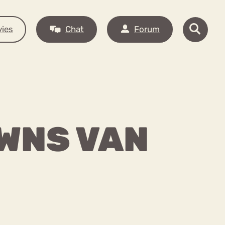
ies
Chat
Forum
OWNS VAN