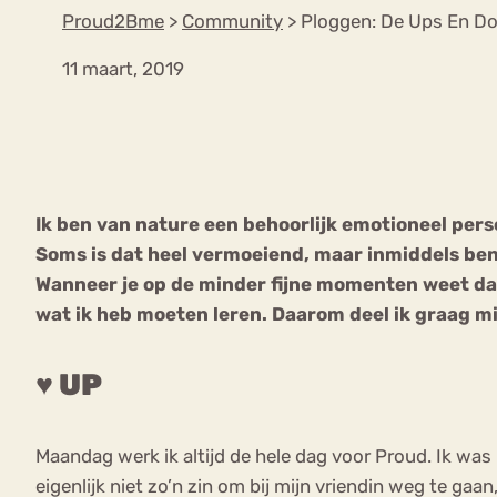
Proud2Bme
>
Community
>
Ploggen: De Ups En D
11 maart, 2019
VEEL GEZOCHTE TERMEN
Eetstoorni
Boulimia Nervosa
Ik ben van nature een behoorlijk emotioneel pers
Orthorexia
Afvallen
Angst
Soms is dat heel vermoeiend, maar inmiddels ben i
Wanneer je op de minder fijne momenten weet dat 
wat ik heb moeten leren. Daarom deel ik graag mi
♥ UP
Maandag werk ik altijd de hele dag voor Proud. Ik was
eigenlijk niet zo’n zin om bij mijn vriendin weg te 