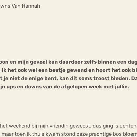
Chat
owns Van Hannah
Forum
s
Anorexia Nervosa
Eetbuien
Pi
oon en mijn gevoel kan daardoor zelfs binnen een dag
k het ook wel een beetje gewend en hoort het ook bij 
je niet de enige bent, kan dit soms troost bieden. Da
jn ups en downs van de afgelopen week met jullie.
 het weekend bij mijn vriendin geweest, dus ging ‘s ochten
gaan, maar toen ik thuis kwam stond deze prachtige bos bl