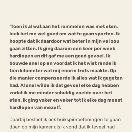
Bouli
Chat
mia
‘Toen ik al wat aan het rommelen was met eten,
Eetstoornis
Anorexia Nervosa
Nerv
leek het me wel goed om wat te gaan sporten. Ik
osa
Forum
hoopte dat ik daardoor wat beter in mijn vel zou
gaan zitten. Ik ging daarom een keer per week
Eetbuien
Piekeren
Sport
Trauma
hardlopen en dit gaf me een goed gevoel. Ik
Orthorexia
Afvallen
Angst
bouwde snel op en voordat ik het wist rende ik
tien kilometer wat mij enorm trots maakte. Op
die manier compenseerde ik alles wat ik gegeten
had. Al snel wilde ik dat gevoel elke dag hebben
zodat ik me minder schuldig voelde over het
eten. Ik ging vaker en vaker tot ik elke dag moest
hardlopen van mezelf.
Daarbij besloot ik ook buikspieroefeningen te gaan
doen op mijn kamer als ik vond dat ik teveel had