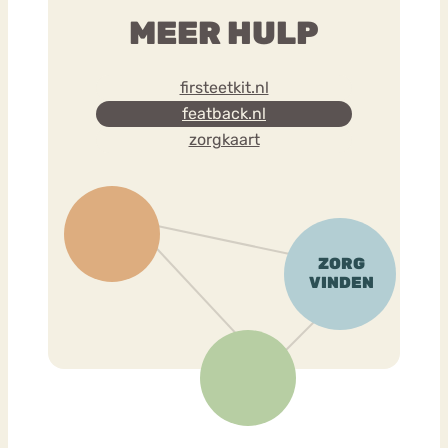
MEER HULP
firsteetkit.nl
featback.nl
zorgkaart