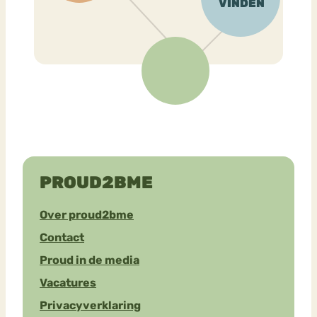
PROUD2BME
Over proud2bme
Contact
Proud in de media
Vacatures
Privacyverklaring