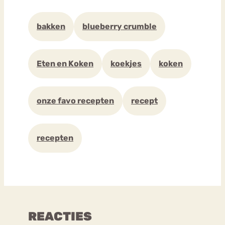
bakken
blueberry crumble
Eten en Koken
koekjes
koken
onze favo recepten
recept
recepten
REACTIES