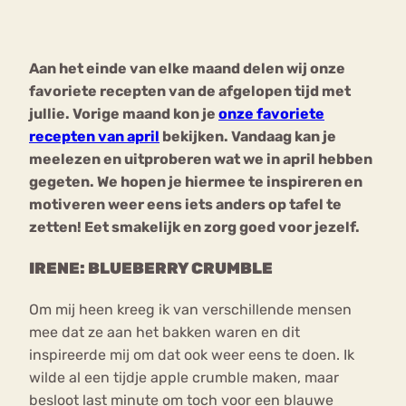
Bouli
Chat
Aan het einde van elke maand delen wij onze
mia
Eetstoornis
Anorexia Nervosa
favoriete recepten van de afgelopen tijd met
Nerv
jullie. Vorige maand kon je
onze favoriete
osa
Forum
recepten van april
bekijken. Vandaag kan je
Eetbuien
Piekeren
Sport
Trauma
meelezen en uitproberen wat we in april hebben
Orthorexia
Afvallen
Angst
gegeten. We hopen je hiermee te inspireren en
motiveren weer eens iets anders op tafel te
zetten! Eet smakelijk en zorg goed voor jezelf.
IRENE: BLUEBERRY CRUMBLE
Om mij heen kreeg ik van verschillende mensen
mee dat ze aan het bakken waren en dit
inspireerde mij om dat ook weer eens te doen. Ik
wilde al een tijdje apple crumble maken, maar
besloot last minute om toch voor een blauwe