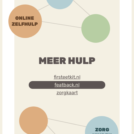
MEER HULP
firsteetkit.nl
featback.nl
zorgkaart