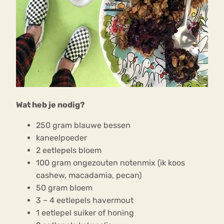
Wat heb je nodig?
250 gram blauwe bessen
kaneelpoeder
2 eetlepels bloem
100 gram ongezouten notenmix (ik koos
cashew, macadamia, pecan)
50 gram bloem
3 – 4 eetlepels havermout
1 eetlepel suiker of honing