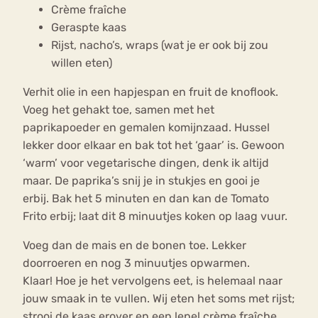
Crème fraîche
Geraspte kaas
Rijst, nacho’s, wraps (wat je er ook bij zou
willen eten)
Verhit olie in een hapjespan en fruit de knoflook.
Voeg het gehakt toe, samen met het
paprikapoeder en gemalen komijnzaad. Hussel
lekker door elkaar en bak tot het ‘gaar’ is. Gewoon
‘warm’ voor vegetarische dingen, denk ik altijd
maar. De paprika’s snij je in stukjes en gooi je
erbij. Bak het 5 minuten en dan kan de Tomato
Frito erbij; laat dit 8 minuutjes koken op laag vuur.
Voeg dan de mais en de bonen toe. Lekker
doorroeren en nog 3 minuutjes opwarmen.
Klaar! Hoe je het vervolgens eet, is helemaal naar
jouw smaak in te vullen. Wij eten het soms met rijst;
strooi de kaas erover en een lepel crème fraîche