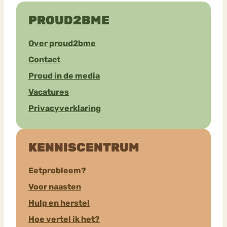
PROUD2BME
Over proud2bme
Contact
Proud in de media
Vacatures
Privacyverklaring
KENNISCENTRUM
Eetprobleem?
Voor naasten
Hulp en herstel
Hoe vertel ik het?