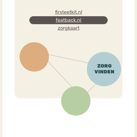
firsteetkit.nl
featback.nl
zorgkaart