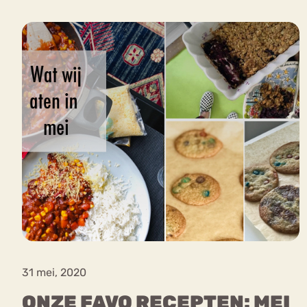
VEEL GEZOCHTE TERMEN
Eetstoorni
Boulimia Nervosa
Orthorexia
Afvallen
Angst
31 mei, 2020
ONZE FAVO RECEPTEN: MEI