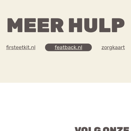
MEER HULP
firsteetkit.nl
featback.nl
zorgkaart
VOLG ONZE