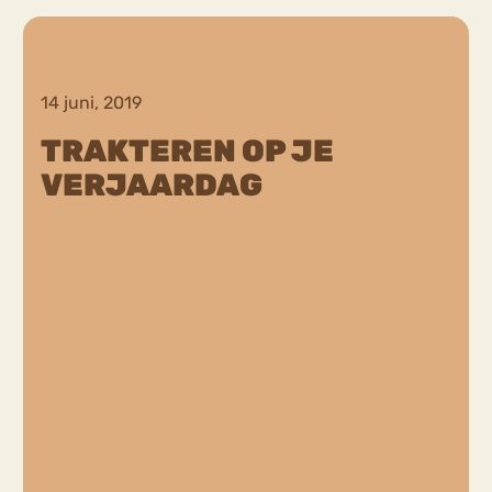
Chat
Forum
14 juni, 2019
TRAKTEREN OP JE
VERJAARDAG
s
Anorexia Nervosa
Eetbuien
Pi