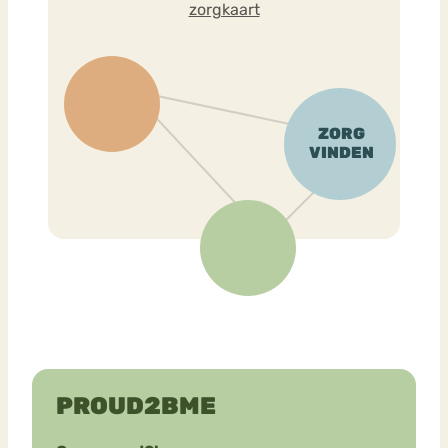
zorgkaart
PROUD2BME