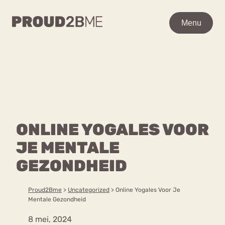
WAAR BEN JE NAAR OP
Menu
Menu
ZOEK?
Zoeken
Zoeken
Home
POPULAIRE PAGINA’S
Kenniscentrum
ONLINE YOGALES VOOR
Ga
Over proud2bme
naar
JE MENTALE
Contact
Content
de
Proud in de media
GEZONDHEID
inhoud
Vacatures
Over ons
Privacyverklaring
Proud2Bme
>
Uncategorized
>
Online Yogales Voor Je
Mentale Gezondheid
VEEL GEZOCHTE TERMEN
8 mei, 2024
Advies