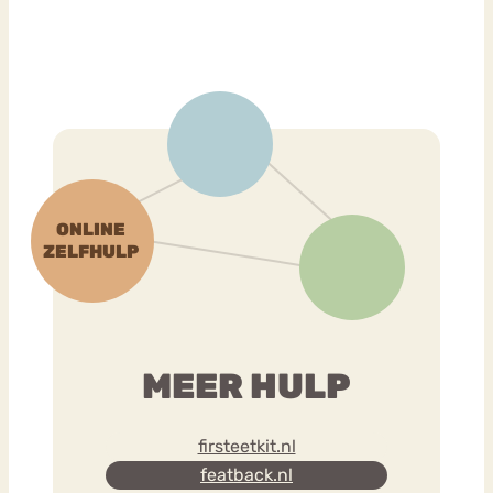
MEER HULP
firsteetkit.nl
featback.nl