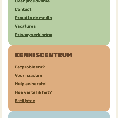
Over proud2bme
Contact
Proud in de media
Vacatures
Privacyverklaring
KENNISCENTRUM
Eetprobleem?
Voor naasten
Hulp en herstel
Hoe vertel ik het?
Eetlijsten