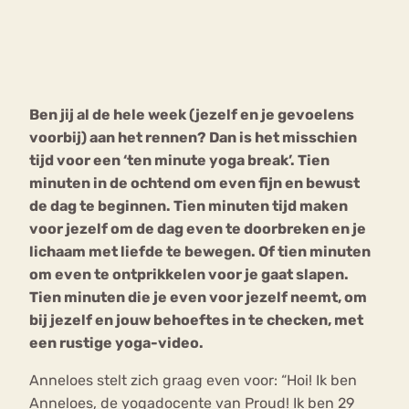
Bouli
Chat
mia
Eetstoornis
Anorexia Nervosa
Nerv
Ben jij al de hele week (jezelf en je gevoelens
osa
Forum
voorbij) aan het rennen? Dan is het misschien
Eetbuien
Piekeren
Sport
Trauma
tijd voor een ‘ten minute yoga break’. Tien
Orthorexia
Afvallen
Angst
minuten in de ochtend om even fijn en bewust
de dag te beginnen. Tien minuten tijd maken
voor jezelf om de dag even te doorbreken en je
lichaam met liefde te bewegen. Of tien minuten
om even te ontprikkelen voor je gaat slapen.
Tien minuten die je even voor jezelf neemt, om
bij jezelf en jouw behoeftes in te checken, met
een rustige yoga-video.
Anneloes stelt zich graag even voor: “Hoi! Ik ben
Anneloes, de yogadocente van Proud! Ik ben 29