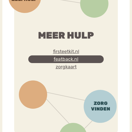
MEER HULP
firsteetkit.nl
featback.nl
zorgkaart