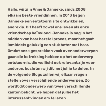
Hallo, wij zijn Anne & Janneke, sinds 2008
Bouli
elkaars beste vriendinnen. In 2013 begon
Chat
mia
Janneke een eetstoornis te ontwikkelen,
Eetstoornis
Anorexia Nervosa
Nerv
anorexia. Dit heeft zowel ons leven als onze
osa
Forum
vriendschap beïnvloed. Janneke is nog in het
midden van haar herstel proces, maar het gaat
Eetbuien
Piekeren
Sport
Trauma
inmiddels gelukkig een stuk beter met haar.
Orthorexia
Afvallen
Angst
Omdat onze gesprekken vaak over onderwerpen
gaan die betrekking hebben op het onderwerp
eetstoornis, die wellicht ook relevant zijn voor
anderen, besloten wij dit met jullie te delen. In
de volgende Blogs zullen wij elkaar vragen
stellen over verschillende onderwerpen. Zo
wordt dit onderwerp van twee verschillende
kanten belicht. We hopen dat jullie het
interessant vinden om te lezen.