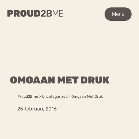
WAAR BEN JE NAAR OP
Menu
Menu
ZOEK?
Zoeken
Zoeken
Home
POPULAIRE PAGINA’S
Kenniscentrum
OMGAAN MET DRUK
Ga
Over proud2bme
naar
Contact
Content
de
Proud2Bme
>
Uncategorized
>
Omgaan Met Druk
Proud in de media
inhoud
Vacatures
25 februari, 2016
Over ons
Privacyverklaring
VEEL GEZOCHTE TERMEN
Advies