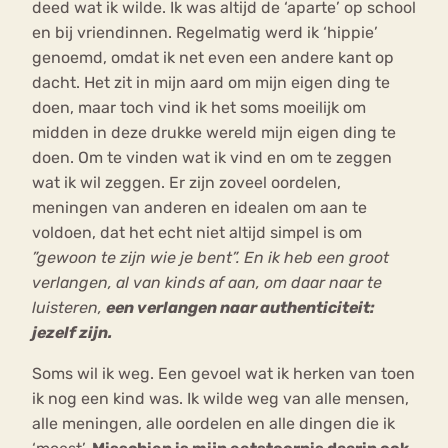
deed wat ik wilde. Ik was altijd de ‘aparte’ op school
en bij vriendinnen. Regelmatig werd ik ‘hippie’
genoemd, omdat ik net even een andere kant op
dacht. Het zit in mijn aard om mijn eigen ding te
doen, maar toch vind ik het soms moeilijk om
midden in deze drukke wereld mijn eigen ding te
doen. Om te vinden wat ik vind en om te zeggen
wat ik wil zeggen. Er zijn zoveel oordelen,
meningen van anderen en idealen om aan te
voldoen, dat het echt niet altijd simpel is om
”gewoon te zijn wie je bent”.
En ik heb een groot
verlangen, al van kinds af aan, om daar naar te
luisteren,
een verlangen naar authenticiteit:
jezelf zijn.
Soms wil ik weg. Een gevoel wat ik herken van toen
ik nog een kind was. Ik wilde weg van alle mensen,
alle meningen, alle oordelen en alle dingen die ik