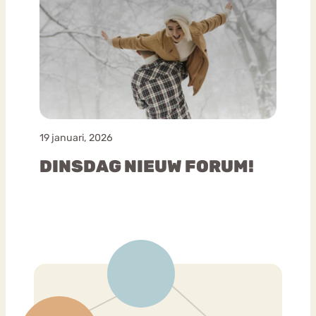
19 januari, 2026
DINSDAG NIEUW FORUM!