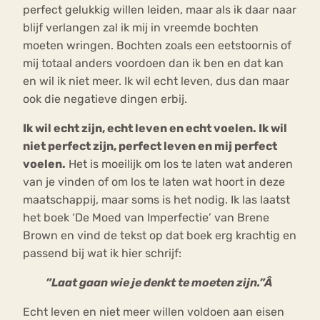
perfect gelukkig willen leiden, maar als ik daar naar
blijf verlangen zal ik mij in vreemde bochten
moeten wringen. Bochten zoals een eetstoornis of
mij totaal anders voordoen dan ik ben en dat kan
en wil ik niet meer. Ik wil echt leven, dus dan maar
ook die negatieve dingen erbij.
Ik wil echt zijn, echt leven en echt voelen. Ik wil
niet perfect zijn, perfect leven en mij perfect
voelen.
Het is moeilijk om los te laten wat anderen
van je vinden of om los te laten wat hoort in deze
maatschappij, maar soms is het nodig. Ik las laatst
het boek ‘De Moed van Imperfectie’ van Brene
Brown en vind de tekst op dat boek erg krachtig en
passend bij wat ik hier schrijf:
”Laat gaan wie je denkt te moeten zijn.”Â
Echt leven en niet meer willen voldoen aan eisen