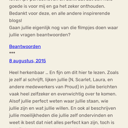
goede is voor mij en ga het zeker onthouden.
Bedankt voor deze, en alle andere inspirerende
blogs!
Gaan jullie eigenlijk nog van die filmpjes doen waar
jullie vragen beantwoorden?
Beantwoorden
***
8 augustus, 2015
Heel herkenbaar … En fijn om dit hier te lezen. Zoals
je zelf al schrijft, lijken jullie (N, Scarlet, Laura, en
andere medewerkers van Proud) in jullie berichten
vaak heel zelfzeker en evenwichtig over te komen.
Alsof jullie perfect weten waar jullie staan, wie
jullie zijn en wat jullie willen. En ook al beschrijven
jullie moeilijkheden die jullie zelf ondervinden en
weet ik best dat niet alles perfect kan zijn, toch is