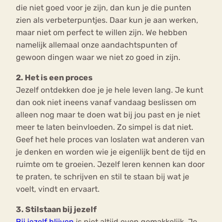
die niet goed voor je zijn, dan kun je die punten
zien als verbeterpuntjes. Daar kun je aan werken,
maar niet om perfect te willen zijn. We hebben
namelijk allemaal onze aandachtspunten of
gewoon dingen waar we niet zo goed in zijn.
2. Het is een proces
Jezelf ontdekken doe je je hele leven lang. Je kunt
dan ook niet ineens vanaf vandaag beslissen om
alleen nog maar te doen wat bij jou past en je niet
meer te laten beinvloeden. Zo simpel is dat niet.
Geef het hele proces van loslaten wat anderen van
je denken en worden wie je eigenlijk bent de tijd en
ruimte om te groeien. Jezelf leren kennen kan door
te praten, te schrijven en stil te staan bij wat je
voelt, vindt en ervaart.
3. Stilstaan bij jezelf
Bij jezelf blijven
is niet altijd even gemakkelijk. Je