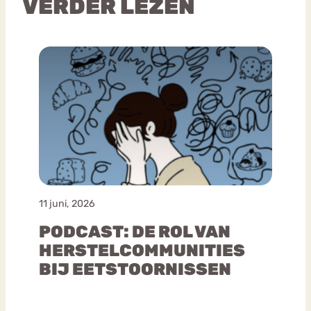
VERDER LEZEN
11 juni, 2026
PODCAST: DE ROL VAN
HERSTELCOMMUNITIES
BIJ EETSTOORNISSEN