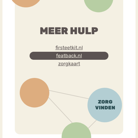
MEER HULP
firsteetkit.nl
featback.nl
zorgkaart