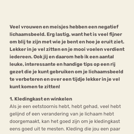
Bouli
Chat
mia
Veel vrouwen en meisjes hebben een negatief
Eetstoornis
Anorexia Nervosa
Nerv
lichaamsbeeld. Erg lastig, want het is veel fijner
osa
Forum
om blij te zijn met wie je bent en hoe je eruit ziet.
Lekker in je vel zitten en je mooi voelen verdient
Eetbuien
Piekeren
Sport
Trauma
iedereen. Ook jij en daarom heb ik een aantal
Orthorexia
Afvallen
Angst
leuke, interessante en handige tips op een rij
gezet die je kunt gebruiken om je lichaamsbeeld
te verbeteren en over een tijdje lekker in je vel
kunt komen te zitten!
1. Kledingkast en winkelen
Als je een eetstoornis hebt, hebt gehad, veel hebt
gelijnd of een verandering van je lichaam hebt
doorgemaakt, kan het goed zijn om je kledingkast
eens goed uit te mesten. Kleding die jou een paar