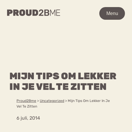
WAAR BEN JE NAAR OP
Menu
Menu
ZOEK?
Zoeken
Zoeken
Home
POPULAIRE PAGINA’S
Kenniscentrum
MIJN TIPS OM LEKKER
Ga
Over proud2bme
naar
IN JE VEL TE ZITTEN
Contact
Content
de
Proud in de media
inhoud
Vacatures
Proud2Bme
>
Uncategorized
>
Mijn Tips Om Lekker In Je
Over ons
Privacyverklaring
Vel Te Zitten
6 juli, 2014
VEEL GEZOCHTE TERMEN
Advies