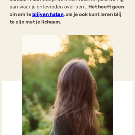
aan waar je ontevreden over bent.
Het heeft geen
zin om te
blijven haten
, als je ook kunt leren blij
te zijn met je lichaam.