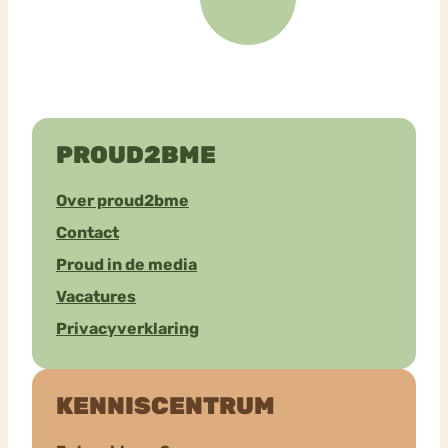
PROUD2BME
Over proud2bme
Contact
Proud in de media
Vacatures
Privacyverklaring
KENNISCENTRUM