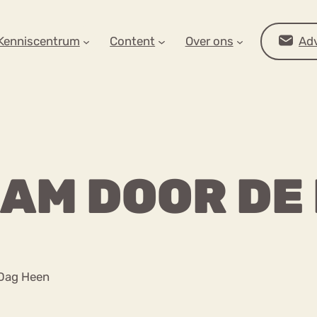
AR OP ZOEK?
Kenniscentrum
Content
Over ons
Adv
AAM DOOR DE
Advies
 Dag Heen