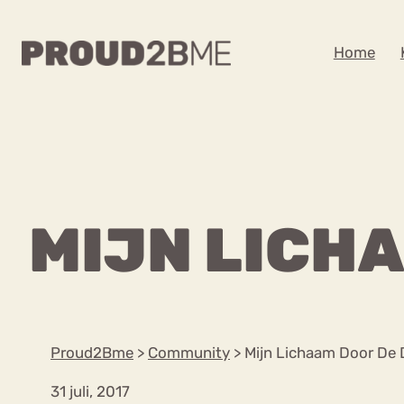
WAAR BEN JE NA
Home
Zoeken
Zoeken
Home
Kenniscentrum
POPULAIRE PAGINA’S
MIJN LICH
Ga
Content
naar
Over proud2bme
Over ons
de
Contact
inhoud
Proud in de media
Proud2Bme
>
Community
>
Mijn Lichaam Door De
Vacatures
Privacyverklaring
31 juli, 2017