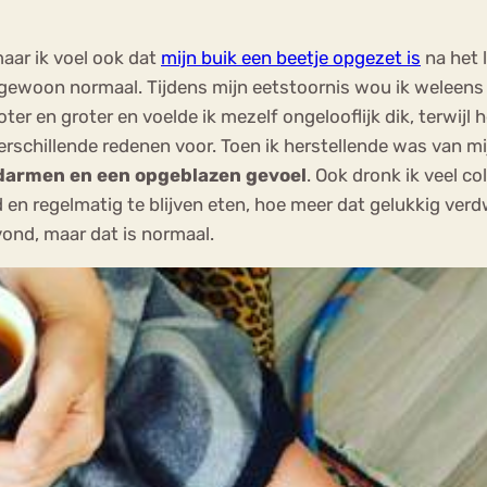
maar ik voel ook dat
mijn buik een beetje opgezet is
na het 
s gewoon normaal. Tijdens mijn eetstoornis wou ik weleens 
ter en groter en voelde ik mezelf ongelooflijk dik, terwij
erschillende redenen voor. Toen ik herstellende was van mi
 darmen en een opgeblazen gevoel
. Ook dronk ik veel c
 en regelmatig te blijven eten, hoe meer dat gelukkig verdwe
ond, maar dat is normaal.