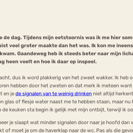
Chat
Forum
 de dag. Tijdens mijn eetstoornis was ik me hier som
ist veel groter maakte dan het was. Ik kon me ineens 
s
Anorexia Nervosa
Eetbuien
Pi
wam. Gaandeweg heb ik steeds beter naar mijn lichaam
g heen voelt en hoe ik daar op inspeel.
acht, dus ik word plakkerig van het zweet wakker. Ik heb
rloren hebben door het zweten en dat merk ik meteen want
et en je
de signalen van te weinig drinken
niet altijd herken
glas of flesje water naast me te hebben staan, maar nu had
 de keuken sta begin ik gelijk met mijn ontbijt, terwijl ik 
er je slaapt wat minder signalen door naar je hoofd dan w
nkt of moet je om de haverklap naar de wc. Pas als die gev