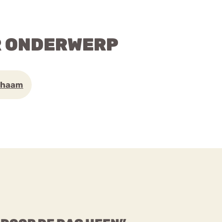
R ONDERWERP
chaam