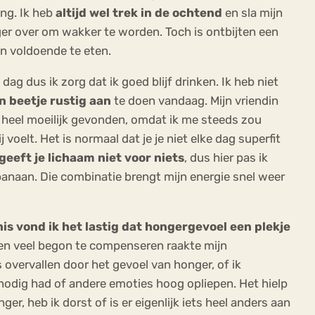
ang. Ik heb
altijd wel trek in de ochtend
en sla mijn
er over om wakker te worden. Toch is ontbijten een
en voldoende te eten.
 dus ik zorg dat ik goed blijf drinken. Ik heb niet
n beetje rustig aan
te doen vandaag. Mijn vriendin
t heel moeilijk gevonden, omdat ik me steeds zou
voelt. Het is normaal dat je je niet elke dag superfit
geeft je lichaam niet voor niets
, dus hier pas ik
n banaan. Die combinatie brengt mijn energie snel weer
is vond ik het lastig dat hongergevoel een plekje
 en veel begon te compenseren raakte mijn
s overvallen door het gevoel van honger, of ik
t nodig had of andere emoties hoog opliepen. Het hielp
er, heb ik dorst of is er eigenlijk iets heel anders aan