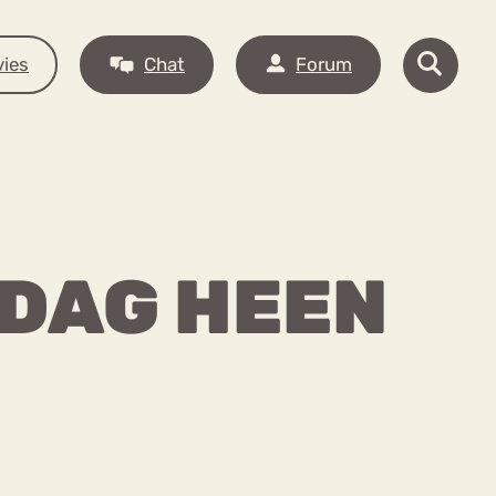
ies
Chat
Forum
 DAG HEEN