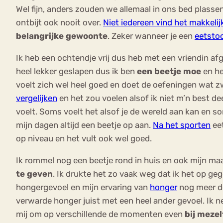
Wel fijn, anders zouden we allemaal in ons bed plasse
ontbijt ook nooit over.
Niet iedereen vind het makkelij
belangrijke gewoonte
. Zeker wanneer je een
eetsto
Ik heb een ochtendje vrij dus heb met een vriendin af
heel lekker geslapen dus ik ben
een beetje moe
en he
voelt zich wel heel goed en doet de oefeningen wat zw
vergelijken
en het zou voelen alsof ik niet m’n best dee
voelt. Soms voelt het alsof je de wereld aan kan en s
mijn dagen altijd een beetje op aan.
Na het sporten
eet
op niveau en het vult ook wel goed.
Ik rommel nog een beetje rond in huis en ook mijn ma
te geven
. Ik drukte het zo vaak weg dat ik het op g
hongergevoel en mijn ervaring van
honger
nog meer de 
verwarde honger juist met een heel ander gevoel. Ik ne
mij om op verschillende de momenten even
bij mezel