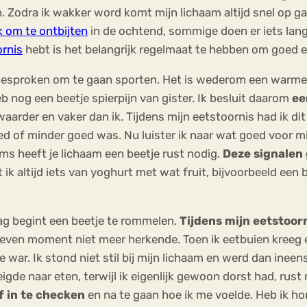
n. Zodra ik wakker word komt mijn lichaam altijd snel op g
k om te ontbijten
in de ochtend, sommige doen er iets lang
ornis
hebt is het belangrijk regelmaat te hebben om goed 
gesproken om te gaan sporten. Het is wederom een warme dag
b nog een beetje spierpijn van gister. Ik besluit daarom
ee
aarder en vaker dan ik. Tijdens mijn eetstoornis had ik di
d of minder goed was. Nu luister ik naar wat goed voor mij 
oms heeft je lichaam een beetje rust nodig.
Deze signalen 
 ik altijd iets van yoghurt met wat fruit, bijvoorbeeld ee
ag begint een beetje te rommelen.
Tijdens mijn eetstoorn
egeven moment niet meer herkende. Toen ik eetbuien kreeg
war. Ik stond niet stil bij mijn lichaam en werd dan ineen
igde naar eten, terwijl ik eigenlijk gewoon dorst had, rus
f in te checken
en na te gaan hoe ik me voelde. Heb ik hong