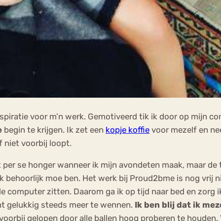
spiratie voor m’n werk. Gemotiveerd tik ik door op mijn com
e
begin te krijgen. Ik zet een
kopje koffie
voor mezelf en nee
 niet voorbij loopt.
iet per se honger wanneer ik mijn avondeten maak, maar de 
k behoorlijk moe ben. Het werk bij Proud2bme is nog vrij ni
 computer zitten. Daarom ga ik op tijd naar bed en zorg i
nt gelukkig steeds meer te wennen.
Ik ben blij dat ik me
 voorbij gelopen door alle ballen hoog proberen te houden