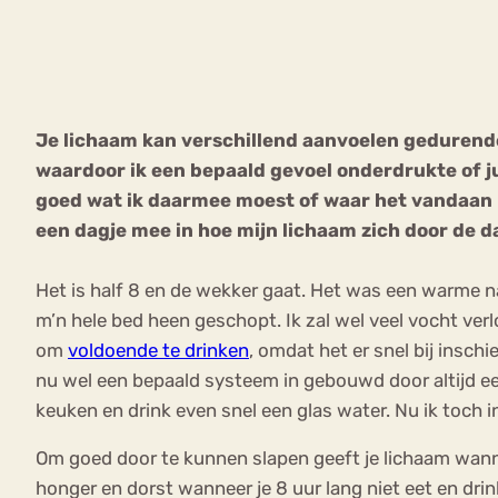
VEEL GEZOCHTE TERMEN
Je lichaam kan verschillend aanvoelen gedurende
waardoor ik een bepaald gevoel onderdrukte of ju
Eetstoorni
Boulimia Nervosa
goed wat ik daarmee moest of waar het vandaan k
een dagje mee in hoe mijn lichaam zich door de da
Orthorexia
Afvallen
Angst
Het is half 8 en de wekker gaat. Het was een warme n
m’n hele bed heen geschopt. Ik zal wel veel vocht ve
om
voldoende te drinken
, omdat het er snel bij inschi
nu wel een bepaald systeem in gebouwd door altijd een 
keuken en drink even snel een glas water. Nu ik toch in
Om goed door te kunnen slapen geeft je lichaam wanne
honger en dorst wanneer je 8 uur lang niet eet en dri