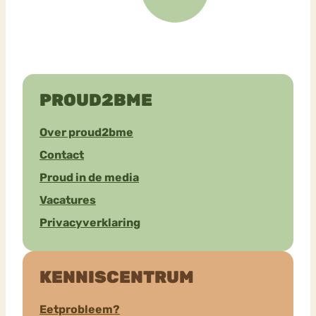
PROUD2BME
Over proud2bme
Contact
Proud in de media
Vacatures
Privacyverklaring
KENNISCENTRUM
Eetprobleem?