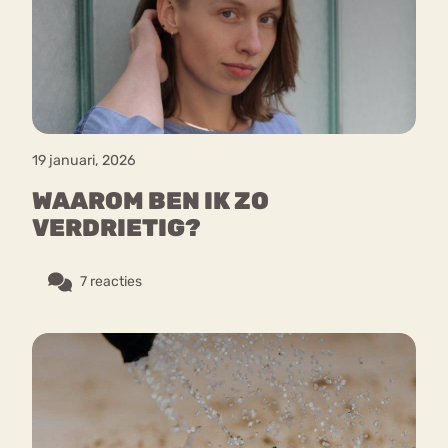
Bouli
Chat
mia
Eetstoornis
Anorexia Nervosa
Nerv
osa
Forum
19 januari, 2026
Eetbuien
Piekeren
Sport
Trauma
WAAROM BEN IK ZO
Orthorexia
Afvallen
Angst
VERDRIETIG?
7 reacties