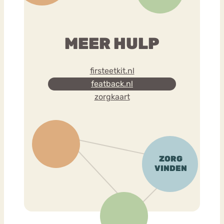
MEER HULP
firsteetkit.nl
featback.nl
zorgkaart