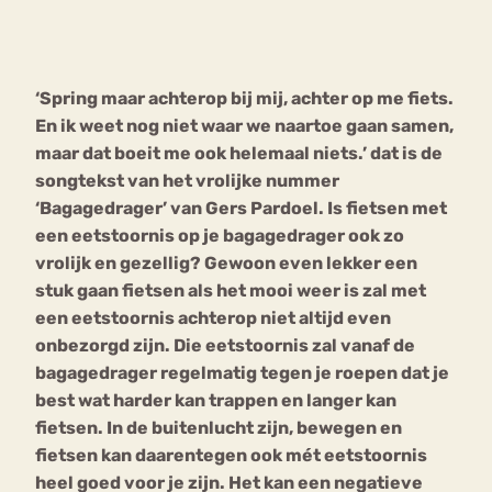
Bouli
Chat
mia
‘Spring maar achterop bij mij, achter op me fiets.
Eetstoornis
Anorexia Nervosa
Nerv
En ik weet nog niet waar we naartoe gaan samen,
osa
Forum
maar dat boeit me ook helemaal niets.’ dat is de
songtekst van het vrolijke nummer
Eetbuien
Piekeren
Sport
Trauma
‘Bagagedrager’ van Gers Pardoel. Is fietsen met
Orthorexia
Afvallen
Angst
een eetstoornis op je bagagedrager ook zo
vrolijk en gezellig? Gewoon even lekker een
stuk gaan fietsen als het mooi weer is zal met
een eetstoornis achterop niet altijd even
onbezorgd zijn. Die eetstoornis zal vanaf de
bagagedrager regelmatig tegen je roepen dat je
best wat harder kan trappen en langer kan
fietsen. In de buitenlucht zijn, bewegen en
fietsen kan daarentegen ook mét eetstoornis
heel goed voor je zijn. Het kan een negatieve