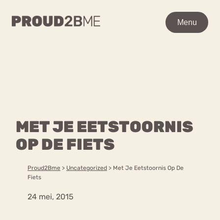
WAAR BEN JE NAAR OP
Menu
Menu
ZOEK?
Zoeken
Zoeken
Home
POPULAIRE PAGINA’S
Kenniscentrum
MET JE EETSTOORNIS
Ga
Over proud2bme
naar
OP DE FIETS
Contact
Content
de
Proud in de media
inhoud
Vacatures
Proud2Bme
>
Uncategorized
>
Met Je Eetstoornis Op De
Over ons
Privacyverklaring
Fiets
24 mei, 2015
VEEL GEZOCHTE TERMEN
Advies